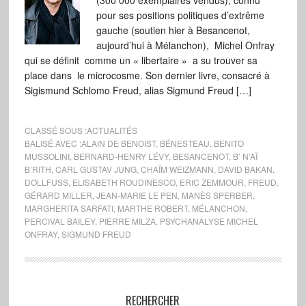
(300 000 exemplaires vendus), connu
pour ses positions politiques d’extrême
gauche (soutien hier à Besancenot,
aujourd’hui à Mélanchon), Michel Onfray
qui se définit comme un « libertaire » a su trouver sa
place dans le microcosme. Son dernier livre, consacré à
Sigismund Schlomo Freud, alias Sigmund Freud […]
CLASSÉ SOUS :
ACTUALITÉS
BALISÉ AVEC :
ALAIN DE BENOIST
,
BÉNESTEAU
,
BENITO
MUSSOLINI
,
BERNARD-HENRY LÉVY
,
BESANCENOT
,
B’ N’AÏ
B’RITH
,
CARL GUSTAV JUNG
,
CHAÏM WEIZMANN
,
DAVID BAKAN
,
DOLLFUSS
,
ELISABETH ROUDINESCO
,
ERIC ZEMMOUR
,
FREUD
,
GÉRARD MILLER
,
JEAN-MARIE LE PEN
,
MANÈS SPERBER
,
MARGHERITA SARFATI
,
MARTHE ROBERT
,
MÉLANCHON
,
PERCIVAL BAILEY
,
PIERRE MILZA
,
PSYCHANALYSE MICHEL
ONFRAY
,
SIGMUND FREUD
RECHERCHER