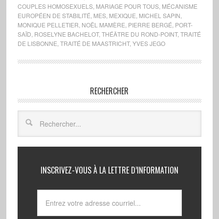
COUPLES HOMOSEXUELS
,
MARIAGE POUR TOUS
,
MÉCANISME
EUROPÉEN DE STABILITÉ
,
MES
,
MEXIQUE
,
MICHEL SAPIN
,
MONIQUE PELLETIER
,
NOËL MAMÈRE
,
PIERRE BERGÉ
,
PORT-
SAÏD
,
ROSELYNE BACHELOT
,
THÉÂTRE DU ROND-POINT
,
TRAITÉ
DE LISBONNE
,
TRAITÉ DE MAASTRICHT
,
YVES JEGO
RECHERCHER
INSCRIVEZ-VOUS À LA LETTRE D’INFORMATION