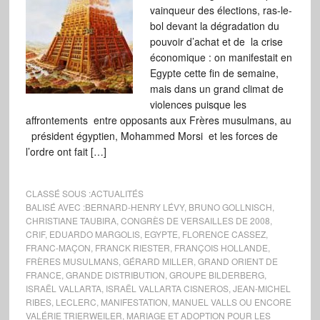
vainqueur des élections, ras-le-
bol devant la dégradation du
pouvoir d’achat et de la crise
économique : on manifestait en
Egypte cette fin de semaine,
mais dans un grand climat de
violences puisque les
affrontements entre opposants aux Frères musulmans, au
président égyptien, Mohammed Morsi et les forces de
l’ordre ont fait […]
CLASSÉ SOUS :
ACTUALITÉS
BALISÉ AVEC :
BERNARD-HENRY LÉVY
,
BRUNO GOLLNISCH
,
CHRISTIANE TAUBIRA
,
CONGRÈS DE VERSAILLES DE 2008
,
CRIF
,
EDUARDO MARGOLIS
,
EGYPTE
,
FLORENCE CASSEZ
,
FRANC-MAÇON
,
FRANCK RIESTER
,
FRANÇOIS HOLLANDE
,
FRÈRES MUSULMANS
,
GÉRARD MILLER
,
GRAND ORIENT DE
FRANCE
,
GRANDE DISTRIBUTION
,
GROUPE BILDERBERG
,
ISRAËL VALLARTA
,
ISRAËL VALLARTA CISNEROS
,
JEAN-MICHEL
RIBES
,
LECLERC
,
MANIFESTATION
,
MANUEL VALLS OU ENCORE
VALÉRIE TRIERWEILER
,
MARIAGE ET ADOPTION POUR LES