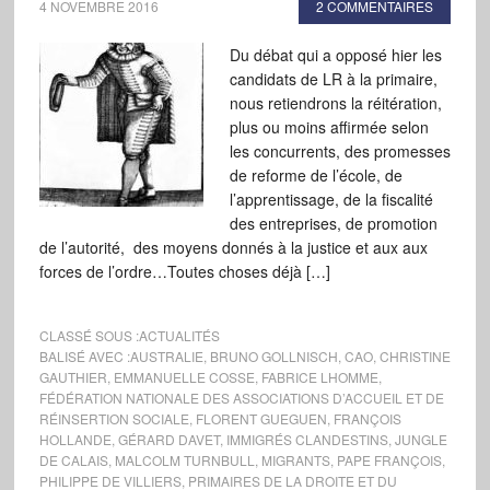
4 NOVEMBRE 2016
2 COMMENTAIRES
Du débat qui a opposé hier les
candidats de LR à la primaire,
nous retiendrons la réitération,
plus ou moins affirmée selon
les concurrents, des promesses
de reforme de l’école, de
l’apprentissage, de la fiscalité
des entreprises, de promotion
de l’autorité, des moyens donnés à la justice et aux aux
forces de l’ordre…Toutes choses déjà […]
CLASSÉ SOUS :
ACTUALITÉS
BALISÉ AVEC :
AUSTRALIE
,
BRUNO GOLLNISCH
,
CAO
,
CHRISTINE
GAUTHIER
,
EMMANUELLE COSSE
,
FABRICE LHOMME
,
FÉDÉRATION NATIONALE DES ASSOCIATIONS D’ACCUEIL ET DE
RÉINSERTION SOCIALE
,
FLORENT GUEGUEN
,
FRANÇOIS
HOLLANDE
,
GÉRARD DAVET
,
IMMIGRÉS CLANDESTINS
,
JUNGLE
DE CALAIS
,
MALCOLM TURNBULL
,
MIGRANTS
,
PAPE FRANÇOIS
,
PHILIPPE DE VILLIERS
,
PRIMAIRES DE LA DROITE ET DU