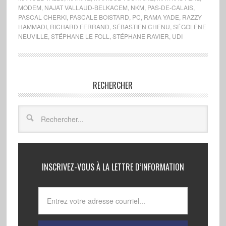
MODEM
,
NAJAT VALLAUD-BELKACEM
,
NKM
,
PAS-DE-CALAIS
,
PASCAL CHERKI
,
PASCALE BOISTARD
,
PC
,
RAMA YADE
,
RAZZY
HAMMADI
,
RICHARD FERRAND
,
SÉBASTIEN CHENU
,
SÉGOLÈNE
NEUVILLE
,
STÉPHANE LE FOLL
,
STÉPHANE RAVIER
,
UDI
RECHERCHER
INSCRIVEZ-VOUS À LA LETTRE D’INFORMATION