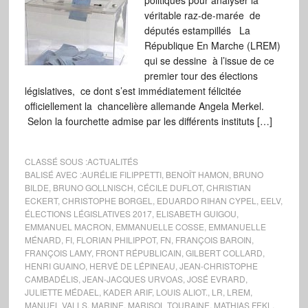
politiques pour analyser la
véritable raz-de-marée de
députés estampillés La
République En Marche (LREM)
qui se dessine à l’issue de ce
premier tour des élections
législatives, ce dont s’est immédiatement félicitée
officiellement la chancelière allemande Angela Merkel.
Selon la fourchette admise par les différents instituts […]
CLASSÉ SOUS :
ACTUALITÉS
BALISÉ AVEC :
AURÉLIE FILIPPETTI
,
BENOÎT HAMON
,
BRUNO
BILDE
,
BRUNO GOLLNISCH
,
CÉCILE DUFLOT
,
CHRISTIAN
ECKERT
,
CHRISTOPHE BORGEL
,
EDUARDO RIHAN CYPEL
,
EELV
,
ÉLECTIONS LÉGISLATIVES 2017
,
ELISABETH GUIGOU
,
EMMANUEL MACRON
,
EMMANUELLE COSSE
,
EMMANUELLE
MÉNARD
,
FI
,
FLORIAN PHILIPPOT
,
FN
,
FRANÇOIS BAROIN
,
FRANÇOIS LAMY
,
FRONT RÉPUBLICAIN
,
GILBERT COLLARD
,
HENRI GUAINO
,
HERVÉ DE LÉPINEAU
,
JEAN-CHRISTOPHE
CAMBADÉLIS
,
JEAN-JACQUES URVOAS
,
JOSÉ EVRARD
,
JULIETTE MÉDAEL
,
KADER ARIF
,
LOUIS ALIOT.
,
LR
,
LREM
,
MANUEL VALLS
,
MARINE
,
MARISOL TOURAINE
,
MATHIAS FEKL
,