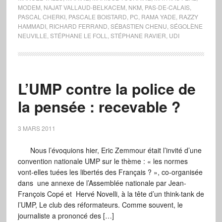
MODEM
,
NAJAT VALLAUD-BELKACEM
,
NKM
,
PAS-DE-CALAIS
,
PASCAL CHERKI
,
PASCALE BOISTARD
,
PC
,
RAMA YADE
,
RAZZY
HAMMADI
,
RICHARD FERRAND
,
SÉBASTIEN CHENU
,
SÉGOLÈNE
NEUVILLE
,
STÉPHANE LE FOLL
,
STÉPHANE RAVIER
,
UDI
L’UMP contre la police de
la pensée : recevable ?
3 MARS 2011
Nous l’évoquions hier, Eric Zemmour était l’invité d’une
convention nationale UMP sur le thème : « les normes
vont-elles tuées les libertés des Français ? », co-organisée
dans une annexe de l’Assemblée nationale par Jean-
François Copé et Hervé Novelli, à la tête d’un think-tank de
l’UMP, Le club des réformateurs. Comme souvent, le
journaliste a prononcé des […]