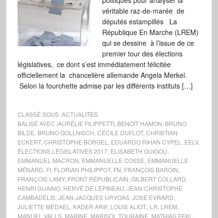
politiques pour analyser la
véritable raz-de-marée de
députés estampillés La
République En Marche (LREM)
qui se dessine à l’issue de ce
premier tour des élections
législatives, ce dont s’est immédiatement félicitée
officiellement la chancelière allemande Angela Merkel.
Selon la fourchette admise par les différents instituts […]
CLASSÉ SOUS :
ACTUALITÉS
BALISÉ AVEC :
AURÉLIE FILIPPETTI
,
BENOÎT HAMON
,
BRUNO
BILDE
,
BRUNO GOLLNISCH
,
CÉCILE DUFLOT
,
CHRISTIAN
ECKERT
,
CHRISTOPHE BORGEL
,
EDUARDO RIHAN CYPEL
,
EELV
,
ÉLECTIONS LÉGISLATIVES 2017
,
ELISABETH GUIGOU
,
EMMANUEL MACRON
,
EMMANUELLE COSSE
,
EMMANUELLE
MÉNARD
,
FI
,
FLORIAN PHILIPPOT
,
FN
,
FRANÇOIS BAROIN
,
FRANÇOIS LAMY
,
FRONT RÉPUBLICAIN
,
GILBERT COLLARD
,
HENRI GUAINO
,
HERVÉ DE LÉPINEAU
,
JEAN-CHRISTOPHE
CAMBADÉLIS
,
JEAN-JACQUES URVOAS
,
JOSÉ EVRARD
,
JULIETTE MÉDAEL
,
KADER ARIF
,
LOUIS ALIOT.
,
LR
,
LREM
,
MANUEL VALLS
,
MARINE
,
MARISOL TOURAINE
,
MATHIAS FEKL
,