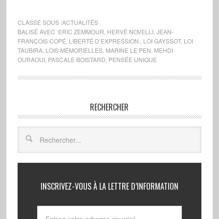
CLASSÉ SOUS :
ACTUALITÉS
BALISÉ AVEC :
ERIC ZEMMOUR
,
HERVÉ NOVELLI
,
JEAN-
FRANÇOIS COPÉ
,
LIBERTÉ D’EXPRESSION.
,
LOI GAYSSOT
,
LOI
TAUBIRA
,
LOIS MÉMORIELLES
,
MARINE LE PEN
,
MEHDI
OURAOUI
,
PASCALE BOISTARD
,
PENSÉE UNIQUE
RECHERCHER
INSCRIVEZ-VOUS À LA LETTRE D’INFORMATION