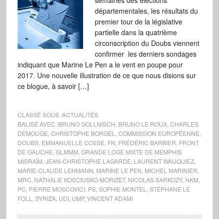
semaines des élections
départementales, les résultats du
premier tour de la législative
partielle dans la quatrième
circonscription du Doubs viennent
confirmer les derniers sondages
indiquant que Marine Le Pen a le vent en poupe pour
2017. Une nouvelle illustration de ce que nous disions sur
ce blogue, à savoir […]
CLASSÉ SOUS :
ACTUALITÉS
BALISÉ AVEC :
BRUNO GOLLNISCH
,
BRUNO LE ROUX
,
CHARLES
DEMOUGE
,
CHRISTOPHE BORGEL
,
COMMISSION EUROPÉENNE
,
DOUBS
,
EMMANUELLE COSSE
,
FN
,
FRÉDÉRIC BARBIER
,
FRONT
DE GAUCHE
,
GLMMM
,
GRANDE LOGE MIXTE DE MEMPHIS
MISRAÏM
,
JEAN-CHRISTOPHE LAGARDE
,
LAURENT WAUQUIEZ
,
MARIE-CLAUDE LEHMANN
,
MARINE LE PEN
,
MICHEL MARINIER
,
MRC
,
NATHALIE KOSCIUSKO-MORIZET
,
NICOLAS SARKOZY
,
NKM
,
PC
,
PIERRE MOSCOVICI
,
PS
,
SOPHIE MONTEL
,
STÉPHANE LE
FOLL
,
SYRIZA
,
UDI
,
UMP
,
VINCENT ADAMI