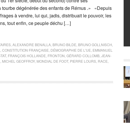
 du 1er siècle, début du second) contre ses
la tourbe dégénérée des enfants de Rémus .» «Depuis
frages à vendre, lui qui, jadis, distribuait le pouvoir, les
ons, tout enfin, ce peuple déchu […]
TAIRES
,
ALEXANDRE BENALLA
,
BRUNO BILDE
,
BRUNO GOLLNISCH
,
E
,
CONSTITUTION FRANÇAISE
,
DÉMOGRAPHIE DE L'UE
,
EMMANUEL
TAT
,
FRANÇOIS HOLLANDE
,
FRONTON
,
GÉRARD COLLOMB
,
JEAN-
N
,
MICHEL GEOFFROY
,
MONDIAL DE FOOT
,
PIERRE LOURS
,
RACE
,