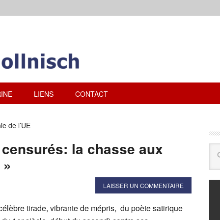
INE
LIENS
CONTACT
e de l’UE
 censurés: la chasse aux
 »
LAISSER UN COMMENTAIRE
élèbre tirade, vibrante de mépris, du poète satirique