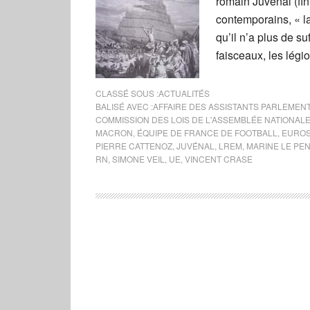
romain Juvénal (fin
contemporains, « 
qu’il n’a plus de suf
faisceaux, les légi
CLASSÉ SOUS :
ACTUALITÉS
BALISÉ AVEC :
AFFAIRE DES ASSISTANTS PARLEMEN
COMMISSION DES LOIS DE L'ASSEMBLÉE NATIONAL
MACRON
,
ÉQUIPE DE FRANCE DE FOOTBALL
,
EUROS
PIERRE CATTENOZ
,
JUVÉNAL
,
LREM
,
MARINE LE PE
RN
,
SIMONE VEIL
,
UE
,
VINCENT CRASE