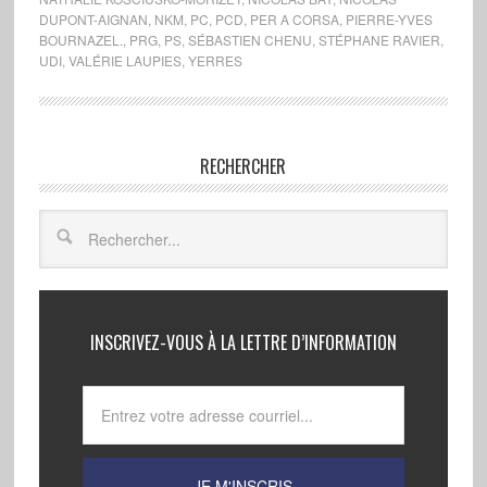
DUPONT-AIGNAN
,
NKM
,
PC
,
PCD
,
PER A CORSA
,
PIERRE-YVES
BOURNAZEL.
,
PRG
,
PS
,
SÉBASTIEN CHENU
,
STÉPHANE RAVIER
,
UDI
,
VALÉRIE LAUPIES
,
YERRES
RECHERCHER
INSCRIVEZ-VOUS À LA LETTRE D’INFORMATION