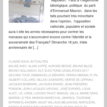
Napoléon. Face à l’hégémonie
idéologique, politique du parti
d’Emmanuel Macron, dans les
faits pourtant très minoritaire
dans l’opinion, l’opposition
nationale, populaire et sociale
aura-t-elle les armes nécessaires pour contrer les
menaces qui s’accumulent encore contre l’identité et la
souveraineté des Français? Dimanche 18 juin, triste
anniversaire de […]
CLASSÉ SOUS :
ACTUALITÉS
BALISÉ AVEC :
ALAIN JUPPÉ
,
AURORE BERGÉ
,
BRUNO BILDE
,
BRUNO GOLLNISCH
,
DLF
,
ÉLECTIONS LÉGISLATIVES 2017
SECOND TOUR
,
EMMANUELLE MÉNARD
,
FARIDA AMRANI
,
FI
,
FN
,
GILBERT COLLARD
,
GILLES LEGENDRE
,
HERVÉ DE LÉPINAU
,
JACQUES BOMPARD
,
JACQUES MYARD
,
JEAN-FRÉDÉRIC
POISSON
,
JEAN-LACQUES URVOAS.
,
JOSÉ EVRARD
,
LOUIS
ALIOT.
,
LR
,
LREM
,
LUDOVIC PAJOT
,
MANUEL VALLS
,
MARIE SARA
,
MARINE LE PEN
,
MARION-MARÉCHAL
,
MARISOL TOURAINE
,
MYRIAM EL-KHOMRI
,
NAJAT VALLAUD-BELKACEM
,
NAPOLÉON
,
NATHALIE KOSCIUSKO-MORIZET
,
NICOLAS BAY
,
NICOLAS