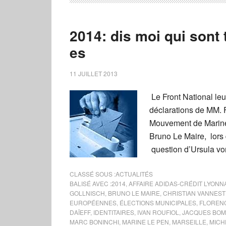
2014: dis moi qui sont t
es
11 JUILLET 2013
Le Front National leur
déclarations de MM. F
Mouvement de Marine L
Bruno Le Maire, lors 
question d’Ursula vo
CLASSÉ SOUS :
ACTUALITÉS
BALISÉ AVEC :
2014
,
AFFAIRE ADIDAS-CRÉDIT LYONN
GOLLNISCH
,
BRUNO LE MAIRE
,
CHRISTIAN VANNEST
EUROPÉENNES
,
ÉLECTIONS MUNICIPALES
,
FLOREN
DAÏEFF
,
IDENTITAIRES
,
IVAN ROUFIOL
,
JACQUES BO
MARC BONINCHI
,
MARINE LE PEN
,
MARSEILLE
,
MICH