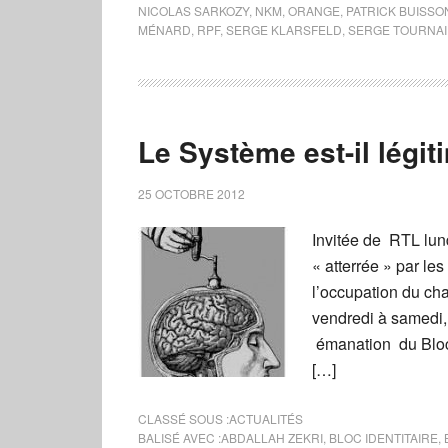
NICOLAS SARKOZY
,
NKM
,
ORANGE
,
PATRICK BUISSO
MÉNARD
,
RPF
,
SERGE KLARSFELD
,
SERGE TOURNA
Le Système est-il légit
25 OCTOBRE 2012
Invitée de RTL lund
« atterrée » par les
l’occupation du cha
vendredi à samedi, 
émanation du Bloc 
[…]
CLASSÉ SOUS :
ACTUALITÉS
BALISÉ AVEC :
ABDALLAH ZEKRI
,
BLOC IDENTITAIRE
,