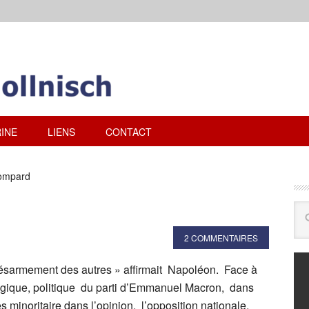
INE
LIENS
CONTACT
Bompard
2 COMMENTAIRES
 désarmement des autres » affirmait Napoléon. Face à
gique, politique du parti d’Emmanuel Macron, dans
rès minoritaire dans l’opinion, l’opposition nationale,