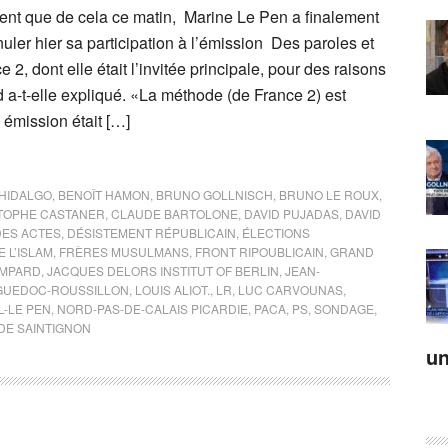
ent que de cela ce matin, Marine Le Pen a finalement
nuler hier sa participation à l’émission Des paroles et
 2, dont elle était l’invitée principale, pour des raisons
 a-t-elle expliqué. «La méthode (de France 2) est
 émission était […]
HIDALGO
,
BENOÎT HAMON
,
BRUNO GOLLNISCH
,
BRUNO LE ROUX
,
TOPHE CASTANER
,
CLAUDE BARTOLONE
,
DAVID PUJADAS
,
DAVID
DES ACTES
,
DÉSISTEMENT RÉPUBLICAIN
,
ÉLECTIONS
 L’ISLAM
,
FRÈRES MUSULMANS
,
FRONT RIPOUBLICAIN
,
GRAND
OMPARD
,
JACQUES DELORS INSTITUT OF BERLIN
,
JEAN-
GUEDOC-ROUSSILLON
,
LOUIS ALIOT.
,
LR
,
LUC CARVOUNAS
,
-LE PEN
,
NORD-PAS-DE-CALAIS PICARDIE
,
PACA
,
PS
,
SONDAGE
,
DE SAINTIGNON
un