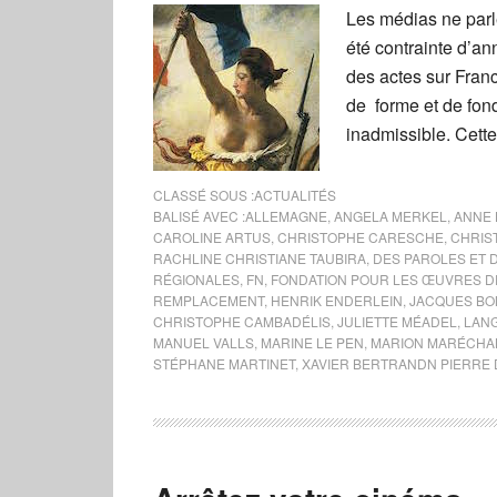
Les médias ne parl
été contrainte d’an
des actes sur France
de forme et de fond
inadmissible. Cette
CLASSÉ SOUS :
ACTUALITÉS
BALISÉ AVEC :
ALLEMAGNE
,
ANGELA MERKEL
,
ANNE 
CAROLINE ARTUS
,
CHRISTOPHE CARESCHE
,
CHRIS
RACHLINE CHRISTIANE TAUBIRA
,
DES PAROLES ET 
RÉGIONALES
,
FN
,
FONDATION POUR LES ŒUVRES DE
REMPLACEMENT
,
HENRIK ENDERLEIN
,
JACQUES B
CHRISTOPHE CAMBADÉLIS
,
JULIETTE MÉADEL
,
LAN
MANUEL VALLS
,
MARINE LE PEN
,
MARION MARÉCHAL
STÉPHANE MARTINET
,
XAVIER BERTRANDN PIERRE 