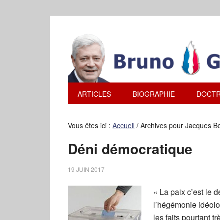
ARTICLES
BIOGRAPHIE
DOCTR
Vous êtes ici :
Accueil
/
Archives pour Jacques 
Déni démocratique
19 JUIN 2017
« La paix c’est le
l’hégémonie idéolo
les faits pourtant t