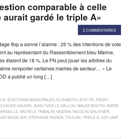
estion comparable à celle
 aurait gardé le triple A»
2 COMMENTAIRES
ndage Ifop a sonné l’alarme : 25 % des intentions de vote
aient au représentant du Rassemblement bleu Marine,
les étaient de 18 %. Le FN peut jouer les arbitres du
t même remporter certaines mairies de secteur… » Le
JDD a publié un long […]
NCE
,
ÉLECTIONS MUNICIPALES
,
ELISABETH LÉVY
,
FN
,
FRONT
-CLAUDE GAUDIN
,
JEAN-YVES LE GALLOU
,
MALEK BOUTIH
,
MARIE-
ARSEILLE
,
MICHÈLE TRIBALAT
,
MODEM
,
NICOLAS GAUTHIER
,
AUD MUSELIER
,
STÉPHANE RAVIER
,
TOULON
,
TRIPLE A
,
UDT
,
UMP
,