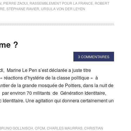
N
,
PIERRE ZAOUI
,
RASSEMBLEMENT POUR LA FRANCE
,
ROBERT
IRE
,
STÉPHANE RAVIER
,
URSULA VON DER LEYEN
ime ?
3 COMMENTAIRES
i, Marine Le Pen s’est déclarée a juste titre
 « réactions d’hystérie de la classe politique » à
ntier de la grande mosquée de Poitiers, dans la nuit de
par environ 70 militants de Génération Identitaire,
Identitaire. Une agitation qui donnera certainement un
BRUNO GOLLNISCH
,
CFCM
,
CHARLES MAURRAS
,
CHRISTIAN