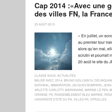
Cap 2014 :«Avec une g
des villes FN, la France
23 AOÛT 2013
« En juillet, un so
au premier tour ir
alors qu’en mai, el
scrutin et pourrai
20 août le site du 
CLASSÉ SOUS :
ACTUALITÉS
BALISÉ AVEC :
2014
,
BRUNO GOLLNISCH
,
DÉLINQUA
NATIONAL
,
IMMIGRATION
,
JACQUES BOMPARD
,
JEAN
ARLETTE CARLOTTI
,
MARIGNANE
,
MARINE LE PEN
,
M
ORANGE
,
PS
,
RASSEMBLEMENT BLEU MARINE
,
REN
UNIVERSITÉ D’ÉTÉ DU FN
,
VILLES FN
,
VITROLLES