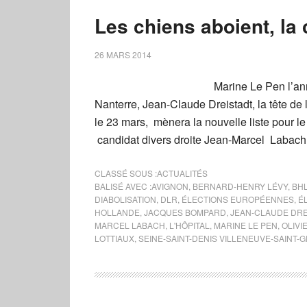
Les chiens aboient, la
26 MARS 2014
Marine Le Pen l’an
Nanterre, Jean-Claude Dreistadt, la tête de
le 23 mars, mènera la nouvelle liste pour le 
candidat divers droite Jean-Marcel Labach 
CLASSÉ SOUS :
ACTUALITÉS
BALISÉ AVEC :
AVIGNON
,
BERNARD-HENRY LÉVY
,
BH
DIABOLISATION
,
DLR
,
ÉLECTIONS EUROPÉENNES
,
É
HOLLANDE
,
JACQUES BOMPARD
,
JEAN-CLAUDE DRE
MARCEL LABACH
,
L'HÔPITAL
,
MARINE LE PEN
,
OLIVI
LOTTIAUX
,
SEINE-SAINT-DENIS VILLENEUVE-SAINT-