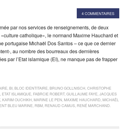
4 COMMENTAIRES
rmée par nos services de renseignements, de deux
 «culture catholique», le normand Maxime Hauchard et
gine portugaise Michaël Dos Santos – ce que ce dernier
ntent-, au nombre des bourreaux des dernières
es par l’Etat islamique (EI), ne manque pas de frapper
AIRE
,
BI
,
BLOC IDENTITAIRE
,
BRUNO GOLLNISCH
,
CHRISTOPHE
,
ETAT ISLAMIQUE
,
FABRCIE ROBERT
,
GUILLAUME FAYE
,
JACQUES
Z
,
KARIM OUCHIKH
,
MARINE LE PEN
,
MAXIME HAUCHARD
,
MICHAËL
NT BLEU MARINE
,
RBM
,
RENAUD CAMUS
,
RENÉ MARCHAND.