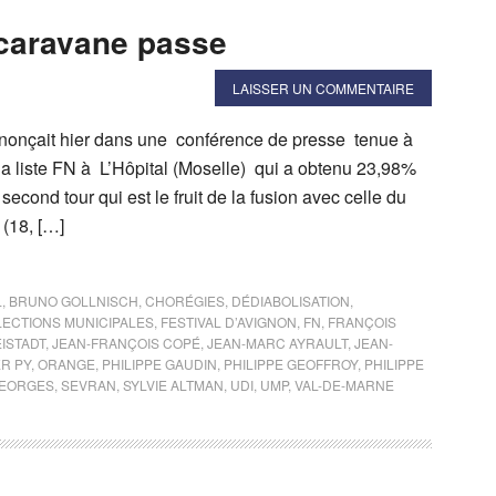
 caravane passe
LAISSER UN COMMENTAIRE
nonçait hier dans une conférence de presse tenue à
 la liste FN à L’Hôpital (Moselle) qui a obtenu 23,98%
second tour qui est le fruit de la fusion avec celle du
(18, […]
L
,
BRUNO GOLLNISCH
,
CHORÉGIES
,
DÉDIABOLISATION
,
LECTIONS MUNICIPALES
,
FESTIVAL D’AVIGNON
,
FN
,
FRANÇOIS
ISTADT
,
JEAN-FRANÇOIS COPÉ
,
JEAN-MARC AYRAULT
,
JEAN-
ER PY
,
ORANGE
,
PHILIPPE GAUDIN
,
PHILIPPE GEOFFROY
,
PHILIPPE
GEORGES
,
SEVRAN
,
SYLVIE ALTMAN
,
UDI
,
UMP
,
VAL-DE-MARNE