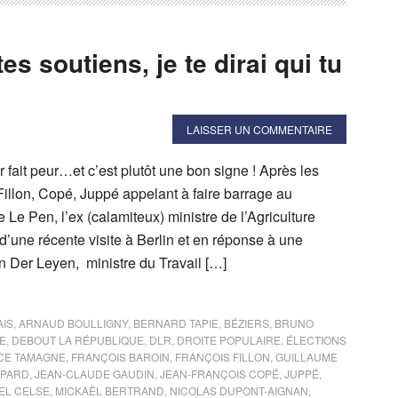
es soutiens, je te dirai qui tu
LAISSER UN COMMENTAIRE
 fait peur…et c’est plutôt une bon signe ! Après les
illon, Copé, Juppé appelant à faire barrage au
e Pen, l’ex (calamiteux) ministre de l’Agriculture
d’une récente visite à Berlin et en réponse à une
n Der Leyen, ministre du Travail […]
AIS
,
ARNAUD BOULLIGNY
,
BERNARD TAPIE
,
BÉZIERS
,
BRUNO
E
,
DEBOUT LA RÉPUBLIQUE
,
DLR
,
DROITE POPULAIRE
,
ÉLECTIONS
CE TAMAGNE
,
FRANÇOIS BAROIN
,
FRANÇOIS FILLON
,
GUILLAUME
MPARD
,
JEAN-CLAUDE GAUDIN
,
JEAN-FRANÇOIS COPÉ
,
JUPPÉ
,
EL CELSE
,
MICKAËL BERTRAND
,
NICOLAS DUPONT-AIGNAN
,