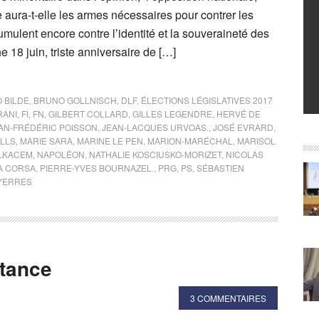
e aura-t-elle les armes nécessaires pour contrer les
ulent encore contre l’identité et la souveraineté des
18 juin, triste anniversaire de […]
 BILDE
,
BRUNO GOLLNISCH
,
DLF
,
ÉLECTIONS LÉGISLATIVES 2017
RANI
,
FI
,
FN
,
GILBERT COLLARD
,
GILLES LEGENDRE
,
HERVÉ DE
AN-FRÉDÉRIC POISSON
,
JEAN-LACQUES URVOAS.
,
JOSÉ EVRARD
,
LLS
,
MARIE SARA
,
MARINE LE PEN
,
MARION-MARÉCHAL
,
MARISOL
ELKACEM
,
NAPOLÉON
,
NATHALIE KOSCIUSKO-MORIZET
,
NICOLAS
A CORSA
,
PIERRE-YVES BOURNAZEL.
,
PRG
,
PS
,
SÉBASTIEN
YERRES
stance
3 COMMENTAIRES