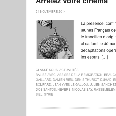
Arrêtez votre cinéma
24 NOVEMBRE 2014
La présence, confi
jeunes Français de
le francilien d’ori
et sa famille déme
décapitations opéré
les esprits. […]
CLASSÉ SOUS :
ACTUALITÉS
BALISÉ AVEC :
ASSISES DE LA REMIGRATION
,
BEAUC
GAILLARD
,
DAMIEN RIEU
,
DENIS THURIOT
,
DJIHAD
,
EI
BOMPARD
,
JEAN-YVES LE GALLOU
,
JULIEN SANCHE
DOS SANTOS
,
NEVERS
,
NICOLAS BAY
,
RASSEMBLEME
SIEL
,
SYRIE