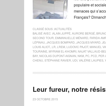
populaire et social
menaces qui s’accum
Français? Dimanche 
CLASSÉ SOUS :
ACTUALITÉS
BALISÉ AVEC :
ALAIN JUPPÉ
,
AURORE BERGÉ
,
BRUNO
SECOND TOUR
,
EMMANUELLE MÉNARD
,
FARIDA AM
LÉPINAU
,
JACQUES BOMPARD
,
JACQUES MYARD
,
JE
LOUIS ALIOT.
,
LR
,
LREM
,
LUDOVIC PAJOT
,
MANUEL VA
TOURAINE
,
MYRIAM EL-KHOMRI
,
NAJAT VALLAUD-B
BAY
,
NICOLAS DUPONT-AIGNAN
,
NKM
,
PC
,
PCD
,
PER 
CHENU
,
STÉPHANE RAVIER
,
UDI
,
VALÉRIE LAUPIES
,
Leur fureur, notre rési
23 OCTOBRE 2015