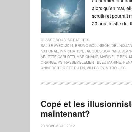
au premier tour ir
alors qu’en mai, el
scrutin et pourrai
20 août le site du 
CLASSÉ SOUS :
ACTUALITÉS
BALISÉ AVEC :
2014
,
BRUNO GOLLNISCH
,
DÉLINQUA
NATIONAL
,
IMMIGRATION
,
JACQUES BOMPARD
,
JEAN
ARLETTE CARLOTTI
,
MARIGNANE
,
MARINE LE PEN
,
M
ORANGE
,
PS
,
RASSEMBLEMENT BLEU MARINE
,
REN
UNIVERSITÉ D’ÉTÉ DU FN
,
VILLES FN
,
VITROLLES
Copé et les illusionnis
maintenant?
20 NOVEMBRE 2012