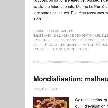
l’opposition nationale effectuer plusieurs 
sa stature internationale, Marine Le Pen étai
rencontres politiques. Elle était aussi inte
alors […]
CLASSÉ SOUS :
ACTUALITÉS
BALISÉ AVEC :
2012
,
AGENCE DE NOTATION
,
ARMELLE
RACHLINE
,
FRÉDÉRIC BOCCALETTI
,
FRONT DE GAU
GARDE
,
LÉGISLATIVES
,
MARINE LE PEN
,
MEDEF
,
NOU
FOURS
,
TRIPLE A
,
VAR
,
XV DE FRANCE
Mondialisation: malhe
18 OCTOBRE 2011
Ce n’était hélas q
ou « d’évaluation 