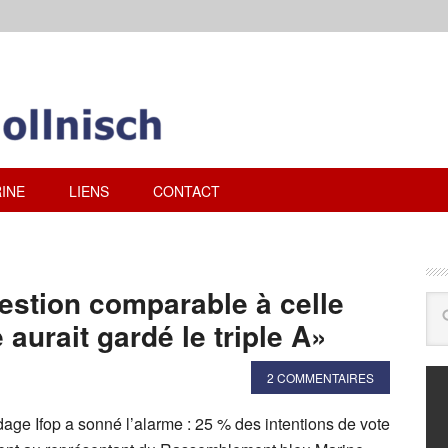
INE
LIENS
CONTACT
estion comparable à celle
 aurait gardé le triple A»
2 COMMENTAIRES
ndage Ifop a sonné l’alarme : 25 % des intentions de vote