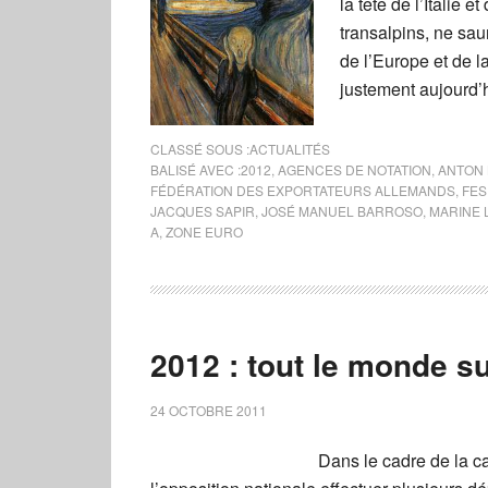
la tête de l’Italie 
transalpins, ne sau
de l’Europe et de l
justement aujourd’
CLASSÉ SOUS :
ACTUALITÉS
BALISÉ AVEC :
2012
,
AGENCES DE NOTATION
,
ANTON
FÉDÉRATION DES EXPORTATEURS ALLEMANDS
,
FES
JACQUES SAPIR
,
JOSÉ MANUEL BARROSO
,
MARINE 
A
,
ZONE EURO
2012 : tout le monde su
24 OCTOBRE 2011
Dans le cadre de la c