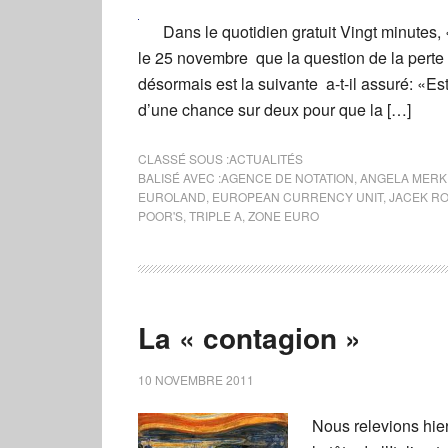
Dans le quotidien gratuit Vingt minutes,
le 25 novembre que la question de la perte d
désormais est la suivante a-t-il assuré: «Est
d’une chance sur deux pour que la […]
CLASSÉ SOUS :
ACTUALITÉS
BALISÉ AVEC :
AGENCE DE NOTATION
,
ANGELA MERK
EUROLAND
,
EUROPEAN CURRENCY UNIT
,
JACEK R
POOR'S
,
TRIPLE A
,
ZONE EURO
La « contagion »
10 NOVEMBRE 2011
Nous relevions hie