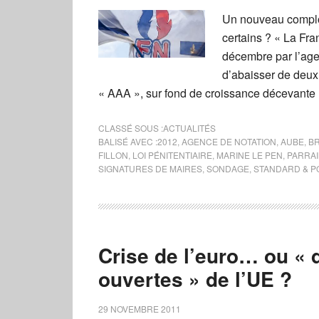
Un nouveau complot
certains ? « La Fr
décembre par l’age
d’abaisser de deux 
« AAA », sur fond de croissance décevante
CLASSÉ SOUS :
ACTUALITÉS
BALISÉ AVEC :
2012
,
AGENCE DE NOTATION
,
AUBE
,
B
FILLON
,
LOI PÉNITENTIAIRE
,
MARINE LE PEN
,
PARRA
SIGNATURES DE MAIRES
,
SONDAGE
,
STANDARD & P
Crise de l’euro… ou « 
ouvertes » de l’UE ?
29 NOVEMBRE 2011