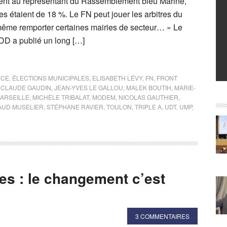
aient au représentant du Rassemblement bleu Marine,
les étaient de 18 %. Le FN peut jouer les arbitres du
t même remporter certaines mairies de secteur… » Le
JDD a publié un long […]
NCE
,
ÉLECTIONS MUNICIPALES
,
ELISABETH LÉVY
,
FN
,
FRONT
-CLAUDE GAUDIN
,
JEAN-YVES LE GALLOU
,
MALEK BOUTIH
,
MARIE-
ARSEILLE
,
MICHÈLE TRIBALAT
,
MODEM
,
NICOLAS GAUTHIER
,
AUD MUSELIER
,
STÉPHANE RAVIER
,
TOULON
,
TRIPLE A
,
UDT
,
UMP
,
tes : le changement c’est
3 COMMENTAIRES