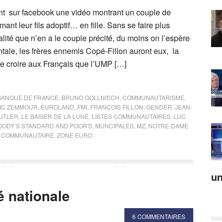
nt sur facebook une vidéo montrant un couple de
ant leur fils adoptif… en fille. Sans se faire plus
éalité que n’en a le couple précité, du moins on l’espère
tale, les frères ennemis Copé-Fillon auront eux, la
re croire aux Français que l’UMP […]
BANQUE DE FRANCE
,
BRUNO GOLLNISCH
,
COMMUNAUTARISME
,
IC ZEMMOUR
,
EUROLAND
,
FMI
,
FRANÇOIS FILLON
,
GENDER
,
JEAN-
BUTLER
,
LE BAISER DE LA LUNE
,
LISTES COMMUNAUTAIRES
,
LUC
ODY’S STANDARD AND POOR'S
,
MUNCIPALES
,
MZ
,
NOTRE-DAME
 COMMUNAUTAIRE
,
ZONE EURO
un
é nationale
6 COMMENTAIRES