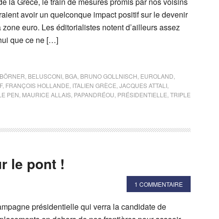
et de la Grèce, le train de mesures promis par nos voisins
raient avoir un quelconque impact positif sur le devenir
a zone euro. Les éditorialistes notent d’ailleurs assez
hui que ce ne […]
 BÖRNER
,
BELUSCONI
,
BGA
,
BRUNO GOLLNISCH
,
EUROLAND
,
F
,
FRANÇOIS HOLLANDE
,
ITALIEN GRÈCE
,
JACQUES ATTALI
,
LE PEN
,
MAURICE ALLAIS
,
PAPANDRÉOU
,
PRÉSIDENTIELLE
,
TRIPLE
r le pont !
1 COMMENTAIRE
ampagne présidentielle qui verra la candidate de