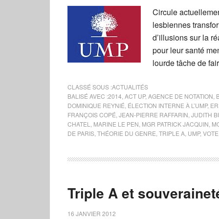
Circule actuelleme
lesbiennes transform
d’illusions sur la r
pour leur santé men
lourde tâche de fai
CLASSÉ SOUS :
ACTUALITÉS
BALISÉ AVEC :
2014
,
ACT UP
,
AGENCE DE NOTATION
,
DOMINIQUE REYNIÉ
,
ÉLECTION INTERNE À L’UMP
,
ER
FRANÇOIS COPÉ
,
JEAN-PIERRE RAFFARIN
,
JUDITH 
CHATEL
,
MARINE LE PEN
,
MGR PATRICK JACQUIN
,
MO
DE PARIS
,
THÉORIE DU GENRE
,
TRIPLE A
,
UMP
,
VOTE
Triple A et souverainet
16 JANVIER 2012