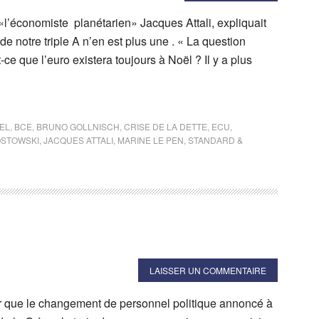
 «l’économiste planétarien» Jacques Attali, expliquait
e notre triple A n’en est plus une . « La question
-ce que l’euro existera toujours à Noël ? Il y a plus
EL
,
BCE
,
BRUNO GOLLNISCH
,
CRISE DE LA DETTE
,
ECU
,
OSTOWSKI
,
JACQUES ATTALI
,
MARINE LE PEN
,
STANDARD &
LAISSER UN COMMENTAIRE
r que le changement de personnel politique annoncé à