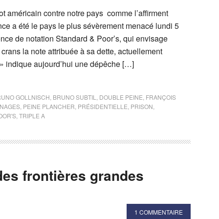
 américain contre notre pays comme l’affirment
ance a été le pays le plus sévèrement menacé lundi 5
nce de notation Standard & Poor’s, qui envisage
crans la note attribuée à sa dette, actuellement
 » indique aujourd’hui une dépêche […]
RUNO GOLLNISCH
,
BRUNO SUBTIL
,
DOUBLE PEINE
,
FRANÇOIS
INAGES
,
PEINE PLANCHER
,
PRÉSIDENTIELLE
,
PRISON
,
OOR'S
,
TRIPLE A
des frontières grandes
1 COMMENTAIRE