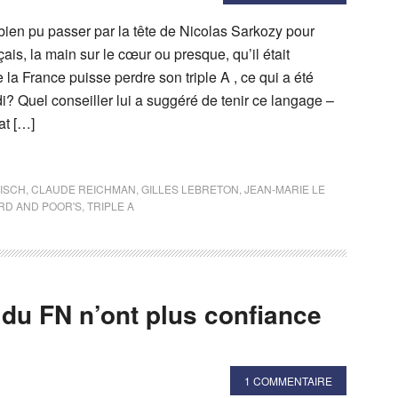
bien pu passer par la tête de Nicolas Sarkozy pour
ais, la main sur le cœur ou presque, qu’il était
la France puisse perdre son triple A , ce qui a été
i? Quel conseiller lui a suggéré de tenir ce langage –
at […]
ISCH
,
CLAUDE REICHMAN
,
GILLES LEBRETON
,
JEAN-MARIE LE
RD AND POOR'S
,
TRIPLE A
 du FN n’ont plus confiance
1 COMMENTAIRE