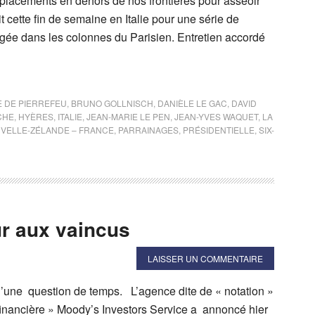
déplacements en dehors de nos frontières pour asseoir
t cette fin de semaine en Italie pour une série de
rrogée dans les colonnes du Parisien. Entretien accordé
 DE PIERREFEU
,
BRUNO GOLLNISCH
,
DANIÈLE LE GAC
,
DAVID
CHE
,
HYÈRES
,
ITALIE
,
JEAN-MARIE LE PEN
,
JEAN-YVES WAQUET
,
LA
VELLE-ZÉLANDE – FRANCE
,
PARRAINAGES
,
PRÉSIDENTIELLE
,
SIX-
ur aux vaincus
LAISSER UN COMMENTAIRE
u’une question de temps. L’agence dite de « notation »
financière » Moody’s Investors Service a annoncé hier