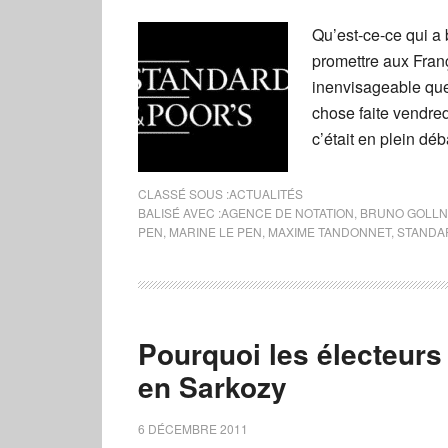
Qu’est-ce-ce qui a 
promettre aux Franç
inenvisageable que 
chose faite vendred
c’était en plein déb
CLASSÉ SOUS :
ACTUALITÉS
BALISÉ AVEC :
AGENCE DE NOTATION
,
BRUNO GOLLN
PEN
,
MARINE LE PEN
,
MAXIME TANDONNET
,
STANDA
Pourquoi les électeurs
en Sarkozy
6 DÉCEMBRE 2011