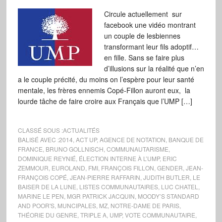
Circule actuellement sur
facebook une vidéo montrant
un couple de lesbiennes
transformant leur fils adoptif…
en fille. Sans se faire plus
d’illusions sur la réalité que n’en
a le couple précité, du moins on l’espère pour leur santé
mentale, les frères ennemis Copé-Fillon auront eux, la
lourde tâche de faire croire aux Français que l’UMP […]
CLASSÉ SOUS :
ACTUALITÉS
BALISÉ AVEC :
2014
,
ACT UP
,
AGENCE DE NOTATION
,
BANQUE DE
FRANCE
,
BRUNO GOLLNISCH
,
COMMUNAUTARISME
,
DOMINIQUE REYNIÉ
,
ÉLECTION INTERNE À L’UMP
,
ERIC
ZEMMOUR
,
EUROLAND
,
FMI
,
FRANÇOIS FILLON
,
GENDER
,
JEAN-
FRANÇOIS COPÉ
,
JEAN-PIERRE RAFFARIN
,
JUDITH BUTLER
,
LE
BAISER DE LA LUNE
,
LISTES COMMUNAUTAIRES
,
LUC CHATEL
,
MARINE LE PEN
,
MGR PATRICK JACQUIN
,
MOODY’S STANDARD
AND POOR'S
,
MUNCIPALES
,
MZ
,
NOTRE-DAME DE PARIS
,
THÉORIE DU GENRE
,
TRIPLE A
,
UMP
,
VOTE COMMUNAUTAIRE
,