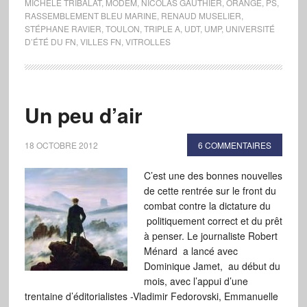
MICHÈLE TRIBALAT
,
MODEM
,
NICOLAS GAUTHIER
,
ORANGE
,
PS
,
RASSEMBLEMENT BLEU MARINE
,
RENAUD MUSELIER
,
STÉPHANE RAVIER
,
TOULON
,
TRIPLE A
,
UDT
,
UMP
,
UNIVERSITÉ
D’ÉTÉ DU FN
,
VILLES FN
,
VITROLLES
Un peu d’air
18 OCTOBRE 2012
6 COMMENTAIRES
C’est une des bonnes nouvelles
de cette rentrée sur le front du
combat contre la dictature du
politiquement correct et du prêt
à penser. Le journaliste Robert
Ménard a lancé avec
Dominique Jamet, au début du
mois, avec l’appui d’une
trentaine d’éditorialistes -Vladimir Fedorovski, Emmanuelle