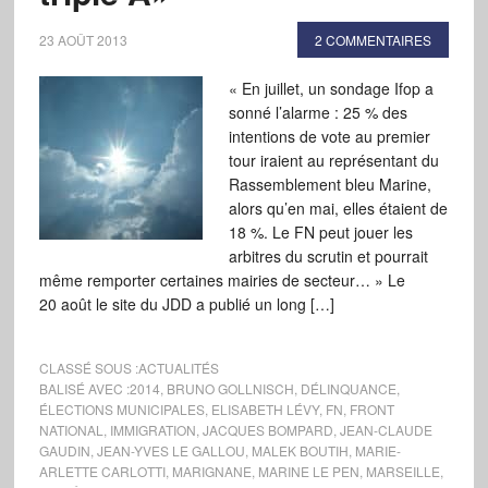
23 AOÛT 2013
2 COMMENTAIRES
« En juillet, un sondage Ifop a
sonné l’alarme : 25 % des
intentions de vote au premier
tour iraient au représentant du
Rassemblement bleu Marine,
alors qu’en mai, elles étaient de
18 %. Le FN peut jouer les
arbitres du scrutin et pourrait
même remporter certaines mairies de secteur… » Le
20 août le site du JDD a publié un long […]
CLASSÉ SOUS :
ACTUALITÉS
BALISÉ AVEC :
2014
,
BRUNO GOLLNISCH
,
DÉLINQUANCE
,
ÉLECTIONS MUNICIPALES
,
ELISABETH LÉVY
,
FN
,
FRONT
NATIONAL
,
IMMIGRATION
,
JACQUES BOMPARD
,
JEAN-CLAUDE
GAUDIN
,
JEAN-YVES LE GALLOU
,
MALEK BOUTIH
,
MARIE-
ARLETTE CARLOTTI
,
MARIGNANE
,
MARINE LE PEN
,
MARSEILLE
,