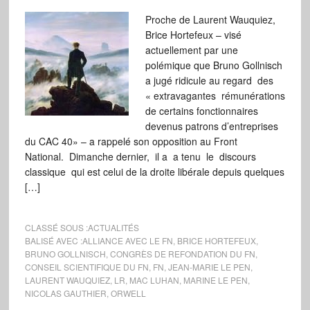
Proche de Laurent Wauquiez,
Brice Hortefeux – visé
actuellement par une
polémique que Bruno Gollnisch
a jugé ridicule au regard des
« extravagantes rémunérations
de certains fonctionnaires
devenus patrons d’entreprises
du CAC 40» – a rappelé son opposition au Front
National. Dimanche dernier, il a a tenu le discours
classique qui est celui de la droite libérale depuis quelques
[…]
CLASSÉ SOUS :
ACTUALITÉS
BALISÉ AVEC :
ALLIANCE AVEC LE FN
,
BRICE HORTEFEUX
,
BRUNO GOLLNISCH
,
CONGRÈS DE REFONDATION DU FN
,
CONSEIL SCIENTIFIQUE DU FN
,
FN
,
JEAN-MARIE LE PEN
,
LAURENT WAUQUIEZ
,
LR
,
MAC LUHAN
,
MARINE LE PEN
,
NICOLAS GAUTHIER
,
ORWELL