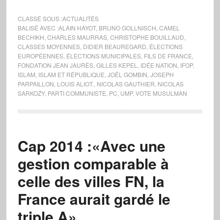
CLASSÉ SOUS :
ACTUALITÉS
BALISÉ AVEC :
ALAIN HAYOT
,
BRUNO GOLLNISCH
,
CAMEL
BECHIKH
,
CHARLES MAURRAS
,
CHRISTOPHE BOUILLAUD
,
CLASSES MOYENNES
,
DIDIER BEAUREGARD
,
ÉLECTIONS
EUROPÉENNES
,
ÉLECTIONS MUNICIPALES
,
FILS DE FRANCE
,
FONDATION JEAN JAURÈS
,
GILLES KEPEL
,
IDÉE NATION
,
IFOP
,
ISLAM
,
ISLAM ET RÉPUBLIQUE
,
JOËL GOMBIN
,
JOSEPH
PARPAILLON
,
LOUIS ALIOT.
,
NICOLAS GAUTHIER
,
NICOLAS
SARKOZY
,
PARTI COMMUNISTE
,
PC
,
UMP
,
VOTE MUSULMAN
Cap 2014 :«Avec une
gestion comparable à
celle des villes FN, la
France aurait gardé le
triple A»