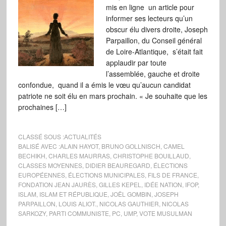
mis en ligne un article pour
informer ses lecteurs qu’un
obscur élu divers droite, Joseph
Parpaillon, du Conseil général
de Loire-Atlantique, s’était fait
applaudir par toute
l’assemblée, gauche et droite
confondue, quand il a émis le vœu qu’aucun candidat
patriote ne soit élu en mars prochain. « Je souhaite que les
prochaines […]
CLASSÉ SOUS :
ACTUALITÉS
BALISÉ AVEC :
ALAIN HAYOT
,
BRUNO GOLLNISCH
,
CAMEL
BECHIKH
,
CHARLES MAURRAS
,
CHRISTOPHE BOUILLAUD
,
CLASSES MOYENNES
,
DIDIER BEAUREGARD
,
ÉLECTIONS
EUROPÉENNES
,
ÉLECTIONS MUNICIPALES
,
FILS DE FRANCE
,
FONDATION JEAN JAURÈS
,
GILLES KEPEL
,
IDÉE NATION
,
IFOP
,
ISLAM
,
ISLAM ET RÉPUBLIQUE
,
JOËL GOMBIN
,
JOSEPH
PARPAILLON
,
LOUIS ALIOT.
,
NICOLAS GAUTHIER
,
NICOLAS
SARKOZY
,
PARTI COMMUNISTE
,
PC
,
UMP
,
VOTE MUSULMAN