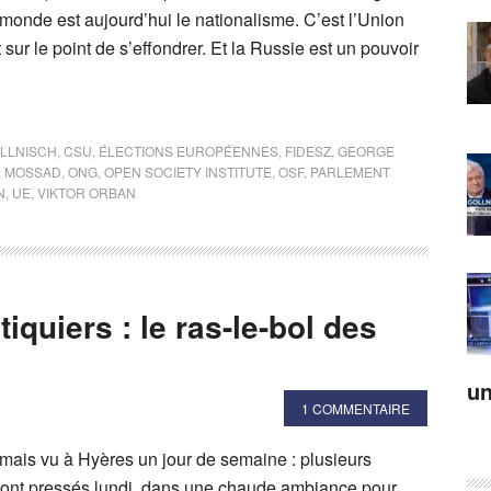
monde est aujourd’hui le nationalisme. C’est l’Union
sur le point de s’effondrer. Et la Russie est un pouvoir
LLNISCH
,
CSU
,
ÉLECTIONS EUROPÉENNES
,
FIDESZ
,
GEORGE
,
MOSSAD
,
ONG
,
OPEN SOCIETY INSTITUTE
,
OSF
,
PARLEMENT
N
,
UE
,
VIKTOR ORBAN
iquiers : le ras-le-bol des
un
1 COMMENTAIRE
mais vu à Hyères un jour de semaine : plusieurs
e sont pressés lundi dans une chaude ambiance pour