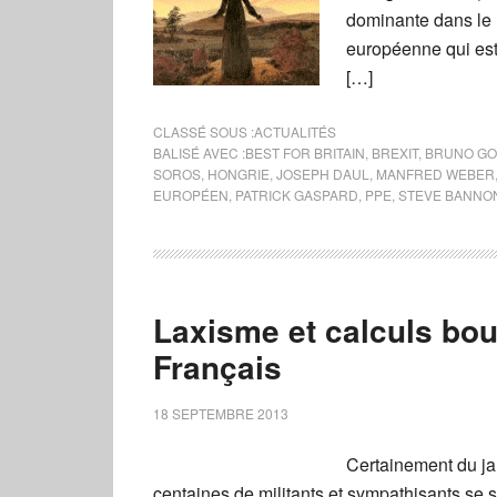
dominante dans le 
européenne qui est 
[…]
CLASSÉ SOUS :
ACTUALITÉS
BALISÉ AVEC :
BEST FOR BRITAIN
,
BREXIT
,
BRUNO GO
SOROS
,
HONGRIE
,
JOSEPH DAUL
,
MANFRED WEBER
EUROPÉEN
,
PATRICK GASPARD
,
PPE
,
STEVE BANNO
Laxisme et calculs bout
Français
18 SEPTEMBRE 2013
Certainement du ja
centaines de militants et sympathisants s