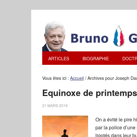
ARTICLES
BIOGRAPHIE
DOCTR
Vous êtes ici :
Accueil
/
Archives pour Joseph Da
Equinoxe de printemps
21 MARS 2019
On a évité le pire h
par la police d’un
ligotés dans leur bu