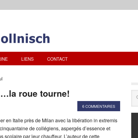
INE
LIENS
CONTACT
ul
…la roue tourne!
6 COMMENTAIRES
ier en Italie près de Milan avec la libération in extremis
e cinquantaine de collégiens, aspergés d’essence et
s scolaire par leur chauffeur. L’auteur de cette