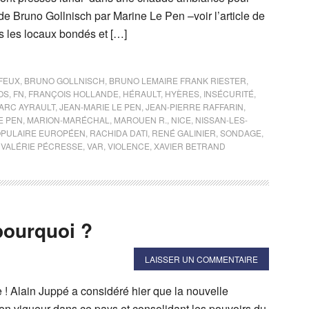
de Bruno Gollnisch par Marine Le Pen –voir l’article de
ns les locaux bondés et […]
FEUX
,
BRUNO GOLLNISCH
,
BRUNO LEMAIRE FRANK RIESTER
,
OS
,
FN
,
FRANÇOIS HOLLANDE
,
HÉRAULT
,
HYÈRES
,
INSÉCURITÉ
,
ARC AYRAULT
,
JEAN-MARIE LE PEN
,
JEAN-PIERRE RAFFARIN
,
E PEN
,
MARION-MARÉCHAL
,
MAROUEN R.
,
NICE
,
NISSAN-LES-
OPULAIRE EUROPÉEN
,
RACHIDA DATI
,
RENÉ GALINIER
,
SONDAGE
,
,
VALÉRIE PÉCRESSE
,
VAR
,
VIOLENCE
,
XAVIER BETRAND
pourquoi ?
LAISSER UN COMMENTAIRE
 ! Alain Juppé a considéré hier que la nouvelle
 en vigueur dans ce pays et consolidant les pouvoirs du