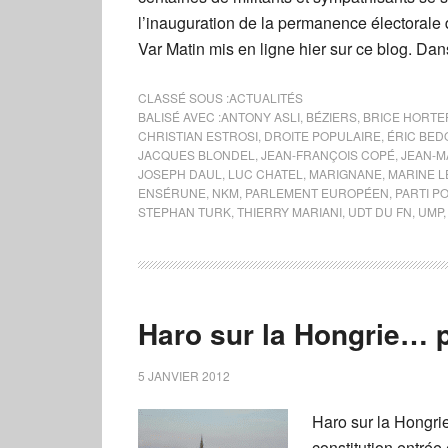
l’inauguration de la permanence électorale 
Var Matin mis en ligne hier sur ce blog. Da
CLASSÉ SOUS :
ACTUALITÉS
BALISÉ AVEC :
ANTONY ASLI
,
BÉZIERS
,
BRICE HORTE
CHRISTIAN ESTROSI
,
DROITE POPULAIRE
,
ÉRIC BED
JACQUES BLONDEL
,
JEAN-FRANÇOIS COPÉ
,
JEAN-M
JOSEPH DAUL
,
LUC CHATEL
,
MARIGNANE
,
MARINE L
ENSÉRUNE
,
NKM
,
PARLEMENT EUROPÉEN
,
PARTI P
STEPHAN TURK
,
THIERRY MARIANI
,
UDT DU FN
,
UMP
Haro sur la Hongrie… 
5 JANVIER 2012
Haro sur la Hongrie
constitution entrée