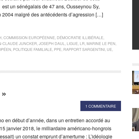
 est un sénégalais de 47 ans, Ousseynou Sy,
 en 2004 malgré des antécédents d’agression […]
H
,
COMMISSION EUROPÉENNE
,
DÉMOCRATIE ILLIBÉRALE
,
N-CLAUDE JUNCKER
,
JOSEPH DAUL
,
LIGUE
,
LR
,
MARINE LE PEN
,
OPÉEN
,
POLITIQUE FAMILIALE
,
PPE
,
RAPPORT SARGENTINI
,
UE
,
 »
1 COMMENTAIRE
cho en début d’année, dans un entretien accordé au
15 janvier 2018, le milliardaire américano-hongrois
essait) un constat emprunt d’amertume : L’idéologie