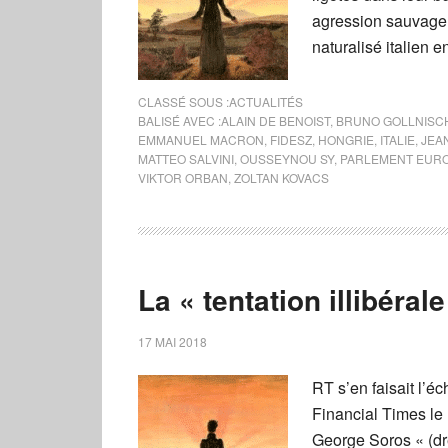
agression sauvage
naturalisé italien
CLASSÉ SOUS :
ACTUALITÉS
BALISÉ AVEC :
ALAIN DE BENOIST
,
BRUNO GOLLNISC
EMMANUEL MACRON
,
FIDESZ
,
HONGRIE
,
ITALIE
,
JEA
MATTEO SALVINI
,
OUSSEYNOU SY
,
PARLEMENT EUR
VIKTOR ORBAN
,
ZOLTAN KOVACS
La « tentation illibérale
17 MAI 2018
RT s’en faisait l’é
Financial Times le 
George Soros « (dr