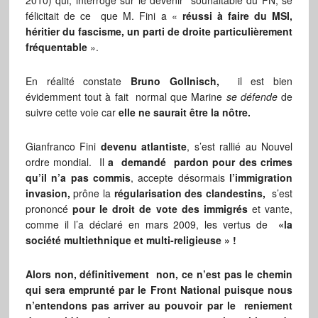
2010) qui, interrogé sur le devenir souhaitable du FN, se
félicitait de ce que M. Fini a «
réussi à faire du MSI,
héritier du fascisme, un parti de droite particulièrement
fréquentable
».
En réalité constate
Bruno Gollnisch,
il est bien
évidemment tout à fait normal que Marine
se défende
de
suivre cette voie car
elle ne saurait être la nôtre.
Gianfranco Fini
devenu atlantiste
, s’est rallié au Nouvel
ordre mondial. Il
a demandé pardon
pour des crimes
qu’il n’a pas commis
, accepte désormais
l’immigration
invasion
,
prône la
régularisation des clandestins
,
s’est
prononcé
pour le droit de vote des immigrés
et vante,
comme il l’a déclaré en mars 2009, les vertus de
«la
société multiethnique et multi-religieuse » !
Alors non, définitivement non, ce n’est pas le chemin
qui sera emprunté par le Front National puisque nous
n’entendons pas arriver au pouvoir par le reniement