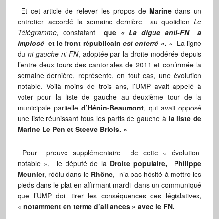
Et cet article de relever les propos de
Marine
dans un
entretien accordé la semaine dernière au quotidien
Le
Télégramme,
constatant
que
« La digue anti-FN a
implosé
et le front républicain
est enterré ».
«
La ligne
du
ni gauche ­ni FN
, adoptée par la droite modérée depuis
l’entre-deux-tours des cantonales de 2011 et confirmée la
semaine dernière, représente, en tout cas, une évolution
notable. Voilà moins de trois ans, l’UMP avait appelé à
voter pour ­la liste de gauche au deuxième tour de la
municipale partielle
d’Hénin-Beaumont,
qui avait opposé
une liste réunissant tous les partis de gauche à
la liste de
Marine Le Pen et Steeve Briois. »
Pour preuve supplémentaire de cette « évolution
notable », le député de la
Droite populaire,
Philippe
Meunier
, réélu dans le
Rhône
, n’a pas hésité à mettre les
pieds dans le plat en affirmant mardi dans un communiqué
que l’UMP doit tirer les conséquences des législatives,
«
notamment en terme d’alliances » avec le FN.