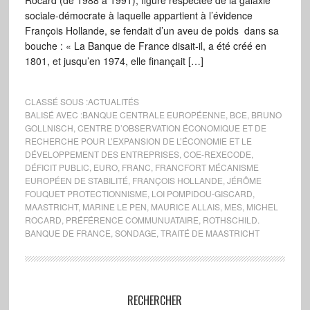
Rocard (de 1988 à 1991), figure respectée de la galaxie
sociale-démocrate à laquelle appartient à l’évidence
François Hollande, se fendait d’un aveu de poids dans sa
bouche : « La Banque de France disait-il, a été créé en
1801, et jusqu’en 1974, elle finançait […]
CLASSÉ SOUS :
ACTUALITÉS
BALISÉ AVEC :
BANQUE CENTRALE EUROPÉENNE
,
BCE
,
BRUNO
GOLLNISCH
,
CENTRE D’OBSERVATION ÉCONOMIQUE ET DE
RECHERCHE POUR L’EXPANSION DE L’ÉCONOMIE ET LE
DÉVELOPPEMENT DES ENTREPRISES
,
COE-REXECODE
,
DÉFICIT PUBLIC
,
EURO
,
FRANC
,
FRANCFORT MÉCANISME
EUROPÉEN DE STABILITÉ
,
FRANÇOIS HOLLANDE
,
JÉRÔME
FOUQUET PROTECTIONNISME
,
LOI POMPIDOU-GISCARD
,
MAASTRICHT
,
MARINE LE PEN
,
MAURICE ALLAIS
,
MES
,
MICHEL
ROCARD
,
PRÉFÉRENCE COMMUNUATAIRE
,
ROTHSCHILD.
BANQUE DE FRANCE
,
SONDAGE
,
TRAITÉ DE MAASTRICHT
RECHERCHER