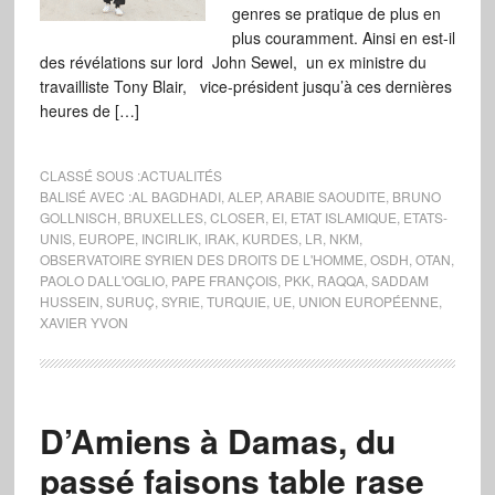
genres se pratique de plus en
plus couramment. Ainsi en est-il
des révélations sur lord John Sewel, un ex ministre du
travailliste Tony Blair, vice-président jusqu’à ces dernières
heures de […]
CLASSÉ SOUS :
ACTUALITÉS
BALISÉ AVEC :
AL BAGDHADI
,
ALEP
,
ARABIE SAOUDITE
,
BRUNO
GOLLNISCH
,
BRUXELLES
,
CLOSER
,
EI
,
ETAT ISLAMIQUE
,
ETATS-
UNIS
,
EUROPE
,
INCIRLIK
,
IRAK
,
KURDES
,
LR
,
NKM
,
OBSERVATOIRE SYRIEN DES DROITS DE L'HOMME
,
OSDH
,
OTAN
,
PAOLO DALL'OGLIO
,
PAPE FRANÇOIS
,
PKK
,
RAQQA
,
SADDAM
HUSSEIN
,
SURUÇ
,
SYRIE
,
TURQUIE
,
UE
,
UNION EUROPÉENNE
,
XAVIER YVON
D’Amiens à Damas, du
passé faisons table rase