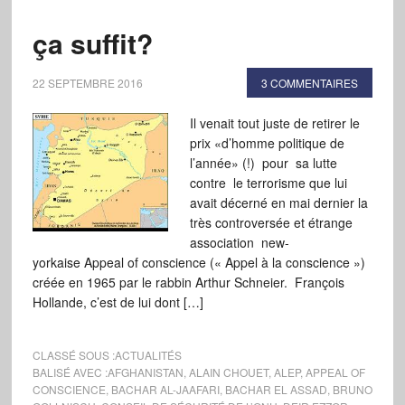
ça suffit?
22 SEPTEMBRE 2016
3 COMMENTAIRES
Il venait tout juste de retirer le
prix «d’homme politique de
l’année» (!) pour sa lutte
contre le terrorisme que lui
avait décerné en mai dernier la
très controversée et étrange
association new-
yorkaise Appeal of conscience (« Appel à la conscience »)
créée en 1965 par le rabbin Arthur Schneier. François
Hollande, c’est de lui dont […]
CLASSÉ SOUS :
ACTUALITÉS
BALISÉ AVEC :
AFGHANISTAN
,
ALAIN CHOUET
,
ALEP
,
APPEAL OF
CONSCIENCE
,
BACHAR AL-JAAFARI
,
BACHAR EL ASSAD
,
BRUNO