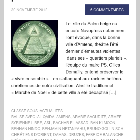
30 NOVEMBRE 2012
6 COMMENTAIRES
Le site du Salon beige ou
encore Novopress notamment
l’ont évoqué, dans la bonne
ville d’Amiens, théâtre l’été
dernier d’émeutes violentes
dans ses « quartiers pluriels »,
l’équipe du maire PS, Gilles
Demailly, entend préserver le
« vivre ensemble »…en s’attaquant aux racines helléno-
chrétiennes de notre civilisation. Ainsi le traditionnel
« Marché de Noël » de cette ville a été débaptisé […]
CLASSÉ SOUS :
ACTUALITÉS
BALISÉ AVEC :
AL-QAIDA
,
AMIENS
,
ARABIE SAOUDITE
,
ARMÉE
SYRIENNE LIBRE
,
ASL
,
BACHAR EL ASSAD
,
BAN KI-MOON
,
BEHNAN HINDO
,
BENJAMIN NETANYAHU
,
BRUNO GOLLNISCH
,
CHRÉTIENS D'ORIENT
,
DAMAS
,
DRUZES
,
FABRICE BALANCHE
,