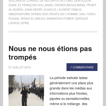
GOLLNISCH
,
CONSEIL DE SÉCURITÉ DE L’ONU
,
DEIR EZZOR
,
DGSE
,
EI
,
FRANÇOIS HOLLANDE
,
FRÈRES MUSULMANS
,
FRONT
AL-NOSRA
,
JOHN KERRY
,
KUNDUZ
,
LAURENT FABIUS
,
OBSERVATOIRE SYRIEN DES DROITS DE L'HOMME
,
ONU
,
OSDH
,
RUSSIE
,
RYADH EL-MALEH
,
SAMANTHA POWER
,
SERGUEÏ
LAVROV
,
SYRIE
Nous ne nous étions pas
trompés
27 JUILLET 2015
1 COMMENTAIRE
La période estivale laisse
généralement une place plus
grande dans les médias aux
informations plus frivoles,
pipoles ou sensationnelles,
même si le mélange des