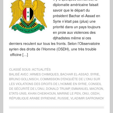
diplomatie américaine faisait
savoir que le départ du
président Bachar el-Assad en
Syrie n’était pas (plus) une
priorité dans un pays toujours
en proie aux violences des
djihadistes même si ces
derniers reculent sur tous les fronts. Selon l’Observatoire
syrien des droits de l’Homme (OSDH), une très trouble
officine […]
CLASSÉ SOUS :
ACTUALITÉS
BALISÉ AVEC :
ARMES CHIMIQUES
,
BACHAR EL-ASSAD. SYRIE
,
BRUNO GOLLNISCH
,
COMMISSION D'ENQUÊTE DE L'ONU SUR
LES VIOLATIONS DES DROITS DE L'HOMME EN SYRIE
,
CONSEIL
DE SÉCURITÉ DE L'ONU
,
DONALD TRUMP
,
EMMANUEL MACRON
,
ETATS-UNIS
,
KHAN CHEIKHOUN
,
MARINE LE PEN
,
ONU
,
OSDH
,
RÉPUBLIQUE ARABE SYRIENNE
,
RUSSIE
,
VLADIMIR SAFRONKOV