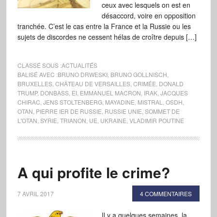
ceux avec lesquels on est en
désaccord, voire en opposition
tranchée. C’est le cas entre la France et la Russie ou les
sujets de discordes ne cessent hélas de croître depuis […]
CLASSÉ SOUS :
ACTUALITÉS
BALISÉ AVEC :
BRUNO DRWESKI
,
BRUNO GOLLNISCH
,
BRUXELLES
,
CHÂTEAU DE VERSAILLES
,
CRIMÉE
,
DONALD
TRUMP
,
DONBASS
,
EI
,
EMMANUEL MACRON
,
IRAK
,
JACQUES
CHIRAC
,
JENS STOLTENBERG
,
MAYADINE
,
MISTRAL
,
OSDH
,
OTAN
,
PIERRE IER DE RUSSIE
,
RUSSIE UNIE
,
SOMMET DE
L'OTAN
,
SYRIE
,
TRIANON
,
UE
,
UKRAINE
,
VLADIMIR POUTINE
A qui profite le crime?
7 AVRIL 2017
4 COMMENTAIRES
Il y a quelques semaines, la