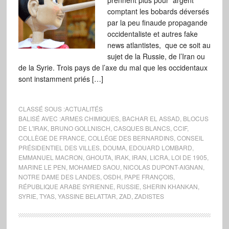
prennent plus pour argent
comptant les bobards déversés
par la peu finaude propagande
occidentaliste et autres fake
news atlantistes, que ce soit au
sujet de la Russie, de l’Iran ou
de la Syrie. Trois pays de l’axe du mal que les occidentaux
sont instamment priés […]
CLASSÉ SOUS :
ACTUALITÉS
BALISÉ AVEC :
ARMES CHIMIQUES
,
BACHAR EL ASSAD
,
BLOCUS
DE L'IRAK
,
BRUNO GOLLNISCH
,
CASQUES BLANCS
,
CCIF
,
COLLÈGE DE FRANCE
,
COLLÉGE DES BERNARDINS
,
CONSEIL
PRÉSIDENTIEL DES VILLES
,
DOUMA
,
EDOUARD LOMBARD
,
EMMANUEL MACRON
,
GHOUTA
,
IRAK
,
IRAN
,
LICRA
,
LOI DE 1905
,
MARINE LE PEN
,
MOHAMED SAOU
,
NICOLAS DUPONT-AIGNAN
,
NOTRE DAME DES LANDES
,
OSDH
,
PAPE FRANÇOIS
,
RÉPUBLIQUE ARABE SYRIENNE
,
RUSSIE
,
SHERIN KHANKAN
,
SYRIE
,
TYAS
,
YASSINE BELATTAR
,
ZAD
,
ZADISTES