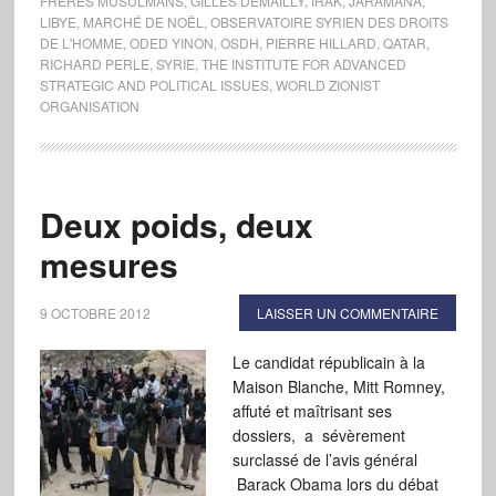
FRÈRES MUSULMANS
,
GILLES DEMAILLY
,
IRAK
,
JARAMANA
,
LIBYE
,
MARCHÉ DE NOËL
,
OBSERVATOIRE SYRIEN DES DROITS
DE L'HOMME
,
ODED YINON
,
OSDH
,
PIERRE HILLARD
,
QATAR
,
RICHARD PERLE
,
SYRIE
,
THE INSTITUTE FOR ADVANCED
STRATEGIC AND POLITICAL ISSUES
,
WORLD ZIONIST
ORGANISATION
Deux poids, deux
mesures
9 OCTOBRE 2012
LAISSER UN COMMENTAIRE
Le candidat républicain à la
Maison Blanche, Mitt Romney,
affuté et maîtrisant ses
dossiers, a sévèrement
surclassé de l’avis général
Barack Obama lors du débat