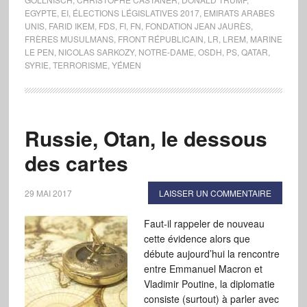
EGYPTE
,
EI
,
ÉLECTIONS LÉGISLATIVES 2017
,
EMIRATS ARABES
UNIS
,
FARID IKEM
,
FDS
,
FI
,
FN
,
FONDATION JEAN JAURÈS
,
FRÈRES MUSULMANS
,
FRONT RÉPUBLICAIN
,
LR
,
LREM
,
MARINE
LE PEN
,
NICOLAS SARKOZY
,
NOTRE-DAME
,
OSDH
,
PS
,
QATAR
,
SYRIE
,
TERRORISME
,
YÉMEN
Russie, Otan, le dessous
des cartes
29 MAI 2017
LAISSER UN COMMENTAIRE
Faut-il rappeler de nouveau
cette évidence alors que
débute aujourd’hui la rencontre
entre Emmanuel Macron et
Vladimir Poutine, la diplomatie
consiste (surtout) à parler avec