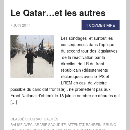
Le Qatar…et les autres
7 JUIN 2017
1 COMMENTAIRE
Les sondages et surtout les
conséquences dans l’optique
du second tour des législatives
de la réactivation par la
direction de LR du front
républicain (désistements
réciproques avec le PS et
LREM en cas de victoire
possible du candidat frontiste) , ne promettent pas aux
Front National d’obtenir le 18 juin le nombre de députés qui
[…]
CLASSÉ SOUS :
ACTUALITÉS
BALISÉ AVEC :
ARABIE SAOUDITE
,
ATTENTAT
,
BAHREÏN
,
BRUNO
GOLLNISCH
,
CHRISTOPHE CASTANER
,
DONALD TRUMP
,