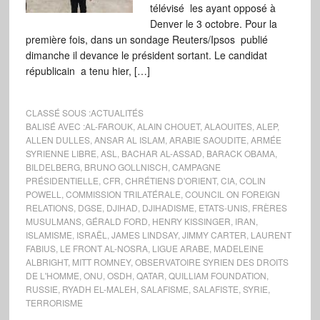
télévisé les ayant opposé à
Denver le 3 octobre. Pour la
première fois, dans un sondage Reuters/Ipsos publié
dimanche il devance le président sortant. Le candidat
républicain a tenu hier, […]
CLASSÉ SOUS :
ACTUALITÉS
BALISÉ AVEC :
AL-FAROUK
,
ALAIN CHOUET
,
ALAOUITES
,
ALEP
,
ALLEN DULLES
,
ANSAR AL ISLAM
,
ARABIE SAOUDITE
,
ARMÉE
SYRIENNE LIBRE
,
ASL
,
BACHAR AL-ASSAD
,
BARACK OBAMA
,
BILDELBERG
,
BRUNO GOLLNISCH
,
CAMPAGNE
PRÉSIDENTIELLE
,
CFR
,
CHRÉTIENS D'ORIENT
,
CIA
,
COLIN
POWELL
,
COMMISSION TRILATÉRALE
,
COUNCIL ON FOREIGN
RELATIONS
,
DGSE
,
DJIHAD
,
DJIHADISME
,
ETATS-UNIS
,
FRÈRES
MUSULMANS
,
GÉRALD FORD
,
HENRY KISSINGER
,
IRAN
,
ISLAMISME
,
ISRAËL
,
JAMES LINDSAY
,
JIMMY CARTER
,
LAURENT
FABIUS
,
LE FRONT AL-NOSRA
,
LIGUE ARABE
,
MADELEINE
ALBRIGHT
,
MITT ROMNEY
,
OBSERVATOIRE SYRIEN DES DROITS
DE L'HOMME
,
ONU
,
OSDH
,
QATAR
,
QUILLIAM FOUNDATION
,
RUSSIE
,
RYADH EL-MALEH
,
SALAFISME
,
SALAFISTE
,
SYRIE
,
TERRORISME