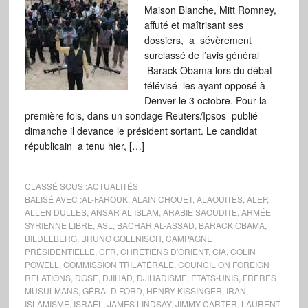
Maison Blanche, Mitt Romney,
affuté et maîtrisant ses
dossiers, a sévèrement
surclassé de l’avis général
Barack Obama lors du débat
télévisé les ayant opposé à
Denver le 3 octobre. Pour la
première fois, dans un sondage Reuters/Ipsos publié
dimanche il devance le président sortant. Le candidat
républicain a tenu hier, […]
CLASSÉ SOUS :
ACTUALITÉS
BALISÉ AVEC :
AL-FAROUK
,
ALAIN CHOUET
,
ALAOUITES
,
ALEP
,
ALLEN DULLES
,
ANSAR AL ISLAM
,
ARABIE SAOUDITE
,
ARMÉE
SYRIENNE LIBRE
,
ASL
,
BACHAR AL-ASSAD
,
BARACK OBAMA
,
BILDELBERG
,
BRUNO GOLLNISCH
,
CAMPAGNE
PRÉSIDENTIELLE
,
CFR
,
CHRÉTIENS D'ORIENT
,
CIA
,
COLIN
POWELL
,
COMMISSION TRILATÉRALE
,
COUNCIL ON FOREIGN
RELATIONS
,
DGSE
,
DJIHAD
,
DJIHADISME
,
ETATS-UNIS
,
FRÈRES
MUSULMANS
,
GÉRALD FORD
,
HENRY KISSINGER
,
IRAN
,
ISLAMISME
,
ISRAËL
,
JAMES LINDSAY
,
JIMMY CARTER
,
LAURENT