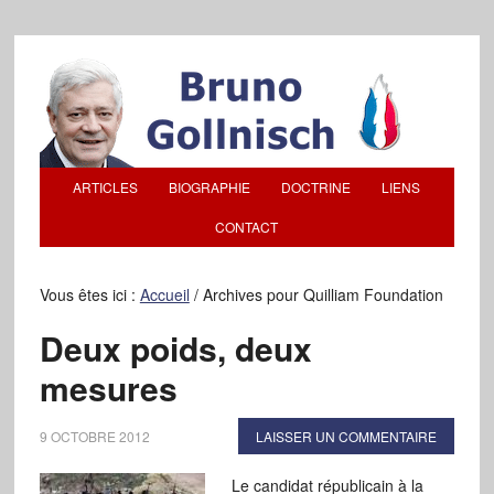
ARTICLES
BIOGRAPHIE
DOCTRINE
LIENS
CONTACT
Vous êtes ici :
Accueil
/
Archives pour Quilliam Foundation
Deux poids, deux
mesures
9 OCTOBRE 2012
LAISSER UN COMMENTAIRE
Le candidat républicain à la