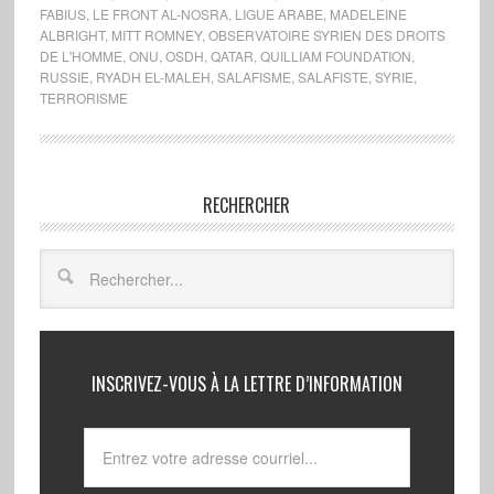
FABIUS
,
LE FRONT AL-NOSRA
,
LIGUE ARABE
,
MADELEINE
ALBRIGHT
,
MITT ROMNEY
,
OBSERVATOIRE SYRIEN DES DROITS
DE L'HOMME
,
ONU
,
OSDH
,
QATAR
,
QUILLIAM FOUNDATION
,
RUSSIE
,
RYADH EL-MALEH
,
SALAFISME
,
SALAFISTE
,
SYRIE
,
TERRORISME
RECHERCHER
INSCRIVEZ-VOUS À LA LETTRE D’INFORMATION