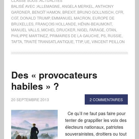
CLASSÉ SOUS :
ACTUALITÉS
BALISÉ AVEC :
ALLEMAGNE
,
ANGELA MERKEL
,
ANTHONY
GARDNER
,
BENOÎT HAMON
,
BREXIT
,
BRUNO GOLLNISCH
,
CFR
,
CGT
,
DONALD TRUMP
,
EMMANUEL MACRON
,
EUROPE DE
BRUXELLES
,
FRANÇOIS HOLLANDE
,
HÉNIN-BEAUMONT
,
MANUEL VALLS
,
MICHEL DRUCKER
,
NIGEL FARAGE
,
OTAN
,
PHILIPPE MARTINEZ
,
PRIMAIRES DE LA GAUCHE
,
PS
,
RUSSIE
,
TAFTA
,
TRAITÉ TRANSATLANTIQUE
,
TTIP
,
UE
,
VINCENT PEILLON
Des « provocateurs
habiles » ?
20 SEPTEMBRE 2013
2 COMMENTAIRES
Ce qu’il ne faut pas faire pour
tenter de grappiller les voix des
électeurs nationaux, patriotes
souverainistes, droitiers ou tout