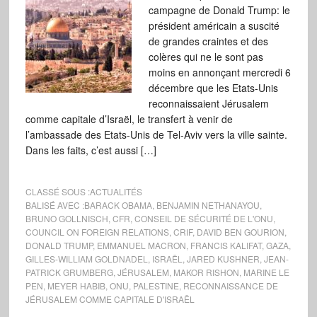
campagne de Donald Trump: le
président américain a suscité
de grandes craintes et des
colères qui ne le sont pas
moins en annonçant mercredi 6
décembre que les Etats-Unis
reconnaissaient Jérusalem
comme capitale d’Israël, le transfert à venir de
l’ambassade des Etats-Unis de Tel-Aviv vers la ville sainte.
Dans les faits, c’est aussi […]
CLASSÉ SOUS :
ACTUALITÉS
BALISÉ AVEC :
BARACK OBAMA
,
BENJAMIN NETHANAYOU
,
BRUNO GOLLNISCH
,
CFR
,
CONSEIL DE SÉCURITÉ DE L'ONU
,
COUNCIL ON FOREIGN RELATIONS
,
CRIF
,
DAVID BEN GOURION
,
DONALD TRUMP
,
EMMANUEL MACRON
,
FRANCIS KALIFAT
,
GAZA
,
GILLES-WILLIAM GOLDNADEL
,
ISRAËL
,
JARED KUSHNER
,
JEAN-
PATRICK GRUMBERG
,
JÉRUSALEM
,
MAKOR RISHON
,
MARINE LE
PEN
,
MEYER HABIB
,
ONU
,
PALESTINE
,
RECONNAISSANCE DE
JÉRUSALEM COMME CAPITALE D'ISRAËL