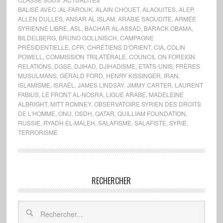
BALISÉ AVEC :
AL-FAROUK
,
ALAIN CHOUET
,
ALAOUITES
,
ALEP
,
ALLEN DULLES
,
ANSAR AL ISLAM
,
ARABIE SAOUDITE
,
ARMÉE
SYRIENNE LIBRE
,
ASL
,
BACHAR AL-ASSAD
,
BARACK OBAMA
,
BILDELBERG
,
BRUNO GOLLNISCH
,
CAMPAGNE
PRÉSIDENTIELLE
,
CFR
,
CHRÉTIENS D'ORIENT
,
CIA
,
COLIN
POWELL
,
COMMISSION TRILATÉRALE
,
COUNCIL ON FOREIGN
RELATIONS
,
DGSE
,
DJIHAD
,
DJIHADISME
,
ETATS-UNIS
,
FRÈRES
MUSULMANS
,
GÉRALD FORD
,
HENRY KISSINGER
,
IRAN
,
ISLAMISME
,
ISRAËL
,
JAMES LINDSAY
,
JIMMY CARTER
,
LAURENT
FABIUS
,
LE FRONT AL-NOSRA
,
LIGUE ARABE
,
MADELEINE
ALBRIGHT
,
MITT ROMNEY
,
OBSERVATOIRE SYRIEN DES DROITS
DE L'HOMME
,
ONU
,
OSDH
,
QATAR
,
QUILLIAM FOUNDATION
,
RUSSIE
,
RYADH EL-MALEH
,
SALAFISME
,
SALAFISTE
,
SYRIE
,
TERRORISME
RECHERCHER