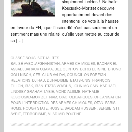
simplement lucides ! Nathalie
Kosciusko-Morizet découvre
opportunément devant des
intentions de vote à la hausse
en faveur du FN, que l’insécurité n’est pas seulement un
sentiment mais une réalité qu’elle veut mettre au cœur de
sa […]
CLASSÉ SOUS :
ACTUALITÉS
BALISÉ AVEC :
AFGHANISTAN
,
ARMES CHIMIQUES
,
BACHAR EL
ASSAD
,
BARACK OBAMA
,
BILL CLINTON
,
BORIS ELTSINE
,
BRUNO
GOLLNISCH
,
CFR
,
CLUB VALDAÏ
,
COUNCIL ON FOREIGN
RELATIONS
,
DJIHAD
,
DJIHADISME
,
ETATS-UNIS
,
FRANÇOIS
FILLON
,
IRAK
,
IRAN. ETATS VOYOUS
,
JOHN MC CAIN
,
KADHAFI
,
LINDSEY GRAHAM
,
LYBIE
,
MONDIALISME
,
NATHALIE
KOSCIUSKO-MORIZET
,
NKM
,
OIAC
,
OLIGARQUES
,
ORGANISATION
POUR L'INTERDICTION DES ARMES CHIMIQUES
,
OTAN
,
PARIS
,
ROMS
,
ROUGH STATE
,
RUSSIE
,
SADDAM HUSSEIN
,
SERBIE
,
STT
,
SYRIE
,
TERRORISME
,
VLADIMIR POUTINE