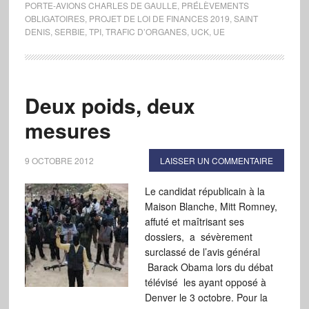
PORTE-AVIONS CHARLES DE GAULLE
,
PRÉLÈVEMENTS
OBLIGATOIRES
,
PROJET DE LOI DE FINANCES 2019
,
SAINT
DENIS
,
SERBIE
,
TPI
,
TRAFIC D’ORGANES
,
UCK
,
UE
Deux poids, deux
mesures
9 OCTOBRE 2012
LAISSER UN COMMENTAIRE
Le candidat républicain à la
Maison Blanche, Mitt Romney,
affuté et maîtrisant ses
dossiers, a sévèrement
surclassé de l’avis général
Barack Obama lors du débat
télévisé les ayant opposé à
Denver le 3 octobre. Pour la