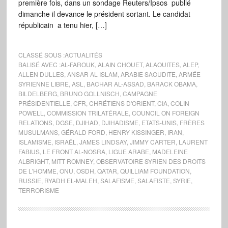
première fois, dans un sondage Reuters/Ipsos publié
dimanche il devance le président sortant. Le candidat
républicain a tenu hier, […]
CLASSÉ SOUS :
ACTUALITÉS
BALISÉ AVEC :
AL-FAROUK
,
ALAIN CHOUET
,
ALAOUITES
,
ALEP
,
ALLEN DULLES
,
ANSAR AL ISLAM
,
ARABIE SAOUDITE
,
ARMÉE
SYRIENNE LIBRE
,
ASL
,
BACHAR AL-ASSAD
,
BARACK OBAMA
,
BILDELBERG
,
BRUNO GOLLNISCH
,
CAMPAGNE
PRÉSIDENTIELLE
,
CFR
,
CHRÉTIENS D'ORIENT
,
CIA
,
COLIN
POWELL
,
COMMISSION TRILATÉRALE
,
COUNCIL ON FOREIGN
RELATIONS
,
DGSE
,
DJIHAD
,
DJIHADISME
,
ETATS-UNIS
,
FRÈRES
MUSULMANS
,
GÉRALD FORD
,
HENRY KISSINGER
,
IRAN
,
ISLAMISME
,
ISRAËL
,
JAMES LINDSAY
,
JIMMY CARTER
,
LAURENT
FABIUS
,
LE FRONT AL-NOSRA
,
LIGUE ARABE
,
MADELEINE
ALBRIGHT
,
MITT ROMNEY
,
OBSERVATOIRE SYRIEN DES DROITS
DE L'HOMME
,
ONU
,
OSDH
,
QATAR
,
QUILLIAM FOUNDATION
,
RUSSIE
,
RYADH EL-MALEH
,
SALAFISME
,
SALAFISTE
,
SYRIE
,
TERRORISME