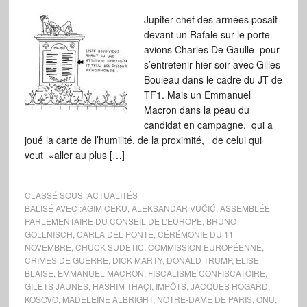
Jupiter-chef des armées posait
devant un Rafale sur le porte-
avions Charles De Gaulle pour
s’entretenir hier soir avec Gilles
Bouleau dans le cadre du JT de
TF1. Mais un Emmanuel
Macron dans la peau du
candidat en campagne, qui a
joué la carte de l’humilité, de la proximité, de celui qui
veut «aller au plus […]
CLASSÉ SOUS :
ACTUALITÉS
BALISÉ AVEC :
AGIM CEKU
,
ALEKSANDAR VUČIĆ
,
ASSEMBLÉE
PARLEMENTAIRE DU CONSEIL DE L’EUROPE
,
BRUNO
GOLLNISCH
,
CARLA DEL PONTE
,
CÉRÉMONIE DU 11
NOVEMBRE
,
CHUCK SUDETIC
,
COMMISSION EUROPÉENNE
,
CRIMES DE GUERRE
,
DICK MARTY
,
DONALD TRUMP
,
ELISE
BLAISE
,
EMMANUEL MACRON
,
FISCALISME CONFISCATOIRE
,
GILETS JAUNES
,
HASHIM THAÇI
,
IMPÔTS
,
JACQUES HOGARD
,
KOSOVO
,
MADELEINE ALBRIGHT
,
NOTRE-DAME DE PARIS
,
ONU
,