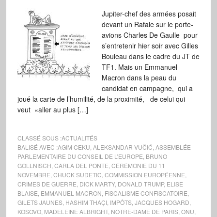
Jupiter-chef des armées posait
devant un Rafale sur le porte-
avions Charles De Gaulle pour
s’entretenir hier soir avec Gilles
Bouleau dans le cadre du JT de
TF1. Mais un Emmanuel
Macron dans la peau du
candidat en campagne, qui a
joué la carte de l’humilité, de la proximité, de celui qui
veut «aller au plus […]
CLASSÉ SOUS :
ACTUALITÉS
BALISÉ AVEC :
AGIM CEKU
,
ALEKSANDAR VUČIĆ
,
ASSEMBLÉE
PARLEMENTAIRE DU CONSEIL DE L’EUROPE
,
BRUNO
GOLLNISCH
,
CARLA DEL PONTE
,
CÉRÉMONIE DU 11
NOVEMBRE
,
CHUCK SUDETIC
,
COMMISSION EUROPÉENNE
,
CRIMES DE GUERRE
,
DICK MARTY
,
DONALD TRUMP
,
ELISE
BLAISE
,
EMMANUEL MACRON
,
FISCALISME CONFISCATOIRE
,
GILETS JAUNES
,
HASHIM THAÇI
,
IMPÔTS
,
JACQUES HOGARD
,
KOSOVO
,
MADELEINE ALBRIGHT
,
NOTRE-DAME DE PARIS
,
ONU
,