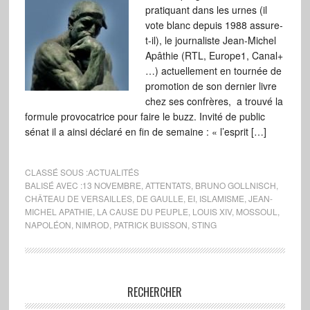
pratiquant dans les urnes (il
vote blanc depuis 1988 assure-
t-il), le journaliste Jean-Michel
Apâthie (RTL, Europe1, Canal+
…) actuellement en tournée de
promotion de son dernier livre
chez ses confrères, a trouvé la
formule provocatrice pour faire le buzz. Invité de public
sénat il a ainsi déclaré en fin de semaine : « l’esprit […]
CLASSÉ SOUS :
ACTUALITÉS
BALISÉ AVEC :
13 NOVEMBRE
,
ATTENTATS
,
BRUNO GOLLNISCH
,
CHÂTEAU DE VERSAILLES
,
DE GAULLE
,
EI
,
ISLAMISME
,
JEAN-
MICHEL APATHIE
,
LA CAUSE DU PEUPLE
,
LOUIS XIV
,
MOSSOUL
,
NAPOLÉON
,
NIMROD
,
PATRICK BUISSON
,
STING
RECHERCHER