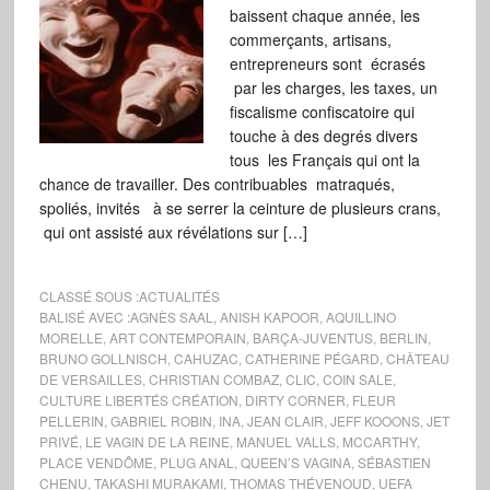
baissent chaque année, les
commerçants, artisans,
entrepreneurs sont écrasés
par les charges, les taxes, un
fiscalisme confiscatoire qui
touche à des degrés divers
tous les Français qui ont la
chance de travailler. Des contribuables matraqués,
spoliés, invités à se serrer la ceinture de plusieurs crans,
qui ont assisté aux révélations sur […]
CLASSÉ SOUS :
ACTUALITÉS
BALISÉ AVEC :
AGNÈS SAAL
,
ANISH KAPOOR
,
AQUILLINO
MORELLE
,
ART CONTEMPORAIN
,
BARÇA-JUVENTUS
,
BERLIN
,
BRUNO GOLLNISCH
,
CAHUZAC
,
CATHERINE PÉGARD
,
CHÂTEAU
DE VERSAILLES
,
CHRISTIAN COMBAZ
,
CLIC
,
COIN SALE
,
CULTURE LIBERTÉS CRÉATION
,
DIRTY CORNER
,
FLEUR
PELLERIN
,
GABRIEL ROBIN
,
INA
,
JEAN CLAIR
,
JEFF KOOONS
,
JET
PRIVÉ
,
LE VAGIN DE LA REINE
,
MANUEL VALLS
,
MCCARTHY
,
PLACE VENDÔME
,
PLUG ANAL
,
QUEEN’S VAGINA
,
SÉBASTIEN
CHENU
,
TAKASHI MURAKAMI
,
THOMAS THÉVENOUD
,
UEFA