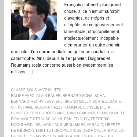
Français n’attend plus grand-
chose, si ce n’est un surcroît
d’avanies, de mépris et
d’impôts, de ce gouvernement
lamentable, structurellement,
intellectuellement incapable
d’emprunter un autre chemin
que celui d’un euromondialisme qui nous conduit à la
catastrophe. Ainsi depuis le 1er janvier, Bulgares et
Roumains (cela concerne aussi bien évidemment les
millions […]
CLASSÉ SOUS :
ACTUALITÉS
BALISÉ AVEC :
ALAIN BAUER
,
BERNARD SCHALSCHA
,
BERNARD-HENRY LÉVY
,
BHL
,
BRUNO GOLLNISCH
,
BULGARIE
,
CHRISTIANE TAUBIRA RAZZY HAMMADI
,
CONSEIL D'ETAT
,
CONSTITUTION EUROPÉENNE
,
DAVID GAKUNZI
,
DENIS ROBERT
,
DOMINIQUE STRAUSS-KAHN
,
DSK
,
EELV
,
FG
,
FRÉDÉRIC
HOCQUARD
,
IGP
,
JACK LANG
,
JEAN-MARC AYRAULT
,
LIBERTÉ
DE RÉUNION
,
LNSTITUT GÉOPOLITIQUE DES POPULATIONS
,
LOI
DE 1881
,
LOI GAYSSOT
,
OLIVIER FAURE
,
PIERRE JOXE
,
PS
,