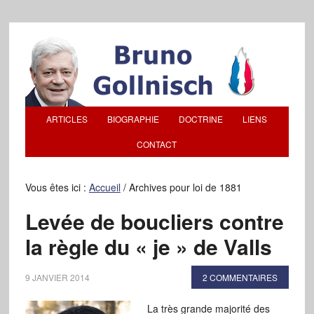
ARTICLES
BIOGRAPHIE
DOCTRINE
LIENS
CONTACT
Vous êtes ici :
Accueil
/
Archives pour loi de 1881
Levée de boucliers contre
la règle du « je » de Valls
9 JANVIER 2014
2 COMMENTAIRES
La très grande majorité des