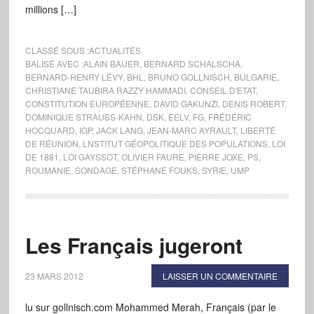
millions […]
CLASSÉ SOUS :
ACTUALITÉS
BALISÉ AVEC :
ALAIN BAUER
,
BERNARD SCHALSCHA
,
BERNARD-HENRY LÉVY
,
BHL
,
BRUNO GOLLNISCH
,
BULGARIE
,
CHRISTIANE TAUBIRA RAZZY HAMMADI
,
CONSEIL D'ETAT
,
CONSTITUTION EUROPÉENNE
,
DAVID GAKUNZI
,
DENIS ROBERT
,
DOMINIQUE STRAUSS-KAHN
,
DSK
,
EELV
,
FG
,
FRÉDÉRIC
HOCQUARD
,
IGP
,
JACK LANG
,
JEAN-MARC AYRAULT
,
LIBERTÉ
DE RÉUNION
,
LNSTITUT GÉOPOLITIQUE DES POPULATIONS
,
LOI
DE 1881
,
LOI GAYSSOT
,
OLIVIER FAURE
,
PIERRE JOXE
,
PS
,
ROUMANIE
,
SONDAGE
,
STÉPHANE FOUKS
,
SYRIE
,
UMP
Les Français jugeront
23 MARS 2012
LAISSER UN COMMENTAIRE
lu sur gollnisch.com Mohammed Merah, Français (par le