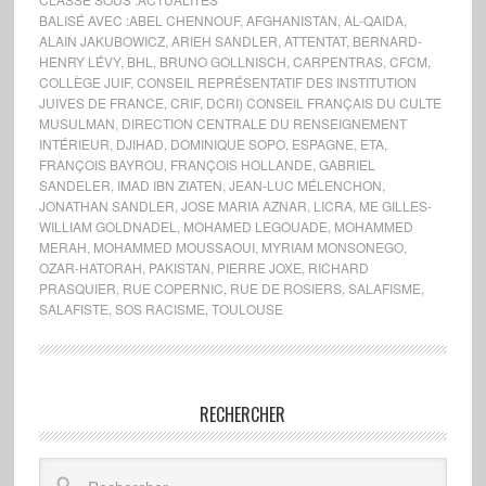
BALISÉ AVEC :
ABEL CHENNOUF
,
AFGHANISTAN
,
AL-QAIDA
,
ALAIN JAKUBOWICZ
,
ARIEH SANDLER
,
ATTENTAT
,
BERNARD-
HENRY LÉVY
,
BHL
,
BRUNO GOLLNISCH
,
CARPENTRAS
,
CFCM
,
COLLÈGE JUIF
,
CONSEIL REPRÉSENTATIF DES INSTITUTION
JUIVES DE FRANCE
,
CRIF
,
DCRI) CONSEIL FRANÇAIS DU CULTE
MUSULMAN
,
DIRECTION CENTRALE DU RENSEIGNEMENT
INTÉRIEUR
,
DJIHAD
,
DOMINIQUE SOPO
,
ESPAGNE
,
ETA
,
FRANÇOIS BAYROU
,
FRANÇOIS HOLLANDE
,
GABRIEL
SANDELER
,
IMAD IBN ZIATEN
,
JEAN-LUC MÉLENCHON
,
JONATHAN SANDLER
,
JOSE MARIA AZNAR
,
LICRA
,
ME GILLES-
WILLIAM GOLDNADEL
,
MOHAMED LEGOUADE
,
MOHAMMED
MERAH
,
MOHAMMED MOUSSAOUI
,
MYRIAM MONSONEGO
,
OZAR-HATORAH
,
PAKISTAN
,
PIERRE JOXE
,
RICHARD
PRASQUIER
,
RUE COPERNIC
,
RUE DE ROSIERS
,
SALAFISME
,
SALAFISTE
,
SOS RACISME
,
TOULOUSE
RECHERCHER