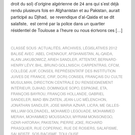
droit du sol) d’origine algérienne de 24 ans qui s’est déjà
rendu plusieurs fois en Afghanistan et au Pakistan, aurait
participé au Djihad, se revendique d’al-Qaida et se dit
salafiste, est cerné par la police dans un quartier
résidentiel de Toulouse a l’heure ou nous écrivons ces […]
CLASSÉ SOUS :
ACTUALITÉS
,
ARCHIVES
,
LÉGISLATIVES 2012
BALISÉ AVEC :
ABEL CHENNOUF
,
AFGHANISTAN
,
AL-QAIDA
,
ALAIN JAKUBOWICZ
,
ARIEH SANDLER
,
ATTENTAT
,
BERNARD-
HENRY LÉVY
,
BHL
,
BRUNO GOLLNISCH
,
CARPENTRAS
,
CFCM
,
COLLÈGE JUIF
,
CONSEIL REPRÉSENTATIF DES INSTITUTION
JUIVES DE FRANCE
,
CRIF
,
DCRI) CONSEIL FRANÇAIS DU CULTE
MUSULMAN
,
DIRECTION CENTRALE DU RENSEIGNEMENT
INTÉRIEUR
,
DJIHAD
,
DOMINIQUE SOPO
,
ESPAGNE
,
ETA
,
FRANÇOIS BAYROU
,
FRANÇOIS HOLLANDE
,
GABRIEL
SANDELER
,
IMAD IBN ZIATEN
,
JEAN-LUC MÉLENCHON
,
JONATHAN SANDLER
,
JOSE MARIA AZNAR
,
LICRA
,
ME GILLES-
WILLIAM GOLDNADEL
,
MOHAMED LEGOUADE
,
MOHAMMED
MERAH
,
MOHAMMED MOUSSAOUI
,
MYRIAM MONSONEGO
,
OZAR-HATORAH
,
PAKISTAN
,
PIERRE JOXE
,
RICHARD
PRASQUIER
,
RUE COPERNIC
,
RUE DE ROSIERS
,
SALAFISME
,
SALAFISTE
,
SOS RACISME
,
TOULOUSE