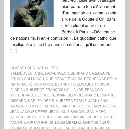
mercredi, juste avant l’attaque
hier par une fou d’Allah muni
d’un hachoir du commissariat
la rue de la Goutte-d’Or, dans
le très pluriel quartier de
Barbès à Paris : «Déchéance
de nationalité, l’inutile confusion ». Le quotidien catholique
expliquait à juste titre dans son éditorial qu’il est urgent
[…]
CLASSÉ SOUS :
ACTUALITÉS
BALISÉ AVEC :
ANNE LAUVERGEON
,
BERNARD CAZENEUVE
,
BRUNO GOLLNISCH
,
CHRISTIANE TAUBIRA
,
DÉCHÉANCE DE LA
NATIONALITÉ
,
DOMINIQUE BERTINOTTI
,
ELISABETH GUIGOU
,
FLORIAN PHILIPPOT
,
FRANÇOIS HOLLANDE
,
FRANÇOIS
MITTERRAND
,
GEORGE KIEJMAN
,
GEORGES-MARC BENAMOU
,
GISCARD
,
HARLEM DÉSIR
,
HUBERT VÉDRINE
,
JACK LANG
,
JACQUES CHIRAC
,
JARNAC
,
JEAN-CHRISTOPHE CAMBADÉLIS
,
JEAN-JACQUES FIFRE
,
JEAN-LOUIS BIANCO
,
JEAN-MARC
AYRAULT
,
JEAN-PIERRE ELKABBACH
,
KARINE BERGER
,
LAURE
ADLER
,
LAURENT FABIUS
,
LOUIS MERMAZ
,
MARTINE AUBRY
,
MYRIAM EL-KHOMRI
,
NAJAT VALLAUD-BELKACEM
,
NICOLAS