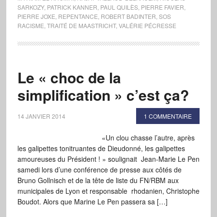
SARKOZY
,
PATRICK KANNER
,
PAUL QUILÈS
,
PIERRE FAVIER
,
PIERRE JOXE
,
REPENTANCE
,
ROBERT BADINTER
,
SOS
RACISME
,
TRAITÉ DE MAASTRICHT
,
VALÉRIE PÉCRESSE
Le « choc de la
simplification » c’est ça?
14 JANVIER 2014
1 COMMENTAIRE
«Un clou chasse l’autre, après
les galipettes tonitruantes de Dieudonné, les galipettes
amoureuses du Président ! » soulignait Jean-Marie Le Pen
samedi lors d’une conférence de presse aux côtés de
Bruno Gollnisch et de la tête de liste du FN/RBM aux
municipales de Lyon et responsable rhodanien, Christophe
Boudot. Alors que Marine Le Pen passera sa […]