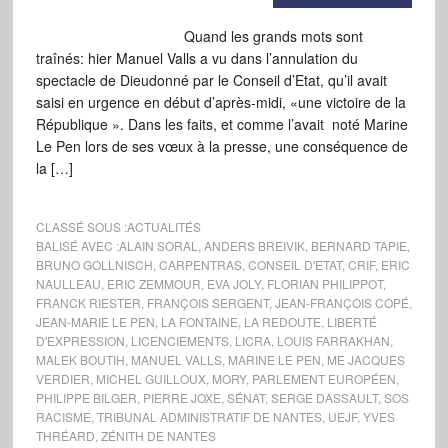
Quand les grands mots sont
traînés: hier Manuel Valls a vu dans l’annulation du
spectacle de Dieudonné par le Conseil d’Etat, qu’il avait
saisi en urgence en début d’après-midi, «une victoire de la
République ». Dans les faits, et comme l’avait noté Marine
Le Pen lors de ses vœux à la presse, une conséquence de
la […]
CLASSÉ SOUS :
ACTUALITÉS
BALISÉ AVEC :
ALAIN SORAL
,
ANDERS BREIVIK
,
BERNARD TAPIE
,
BRUNO GOLLNISCH
,
CARPENTRAS
,
CONSEIL D'ETAT
,
CRIF
,
ERIC
NAULLEAU
,
ERIC ZEMMOUR
,
EVA JOLY
,
FLORIAN PHILIPPOT
,
FRANCK RIESTER
,
FRANÇOIS SERGENT
,
JEAN-FRANÇOIS COPÉ
,
JEAN-MARIE LE PEN
,
LA FONTAINE
,
LA REDOUTE
,
LIBERTÉ
D'EXPRESSION
,
LICENCIEMENTS
,
LICRA
,
LOUIS FARRAKHAN
,
MALEK BOUTIH
,
MANUEL VALLS
,
MARINE LE PEN
,
ME JACQUES
VERDIER
,
MICHEL GUILLOUX
,
MORY
,
PARLEMENT EUROPÉEN
,
PHILIPPE BILGER
,
PIERRE JOXE
,
SÉNAT
,
SERGE DASSAULT
,
SOS
RACISME
,
TRIBUNAL ADMINISTRATIF DE NANTES
,
UEJF
,
YVES
THRÉARD
,
ZÉNITH DE NANTES