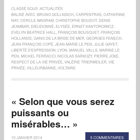
CLASSÉ SOUS :
ACTUALITÉS
BALISÉ AVEC :
BRUNO GOLLNISCH
,
CARPENTRAS
,
CATHERINE
NAY
,
CERCLE WAGRAM
,
CHRISTOPHE BOUDOT
,
DENIS
JEAMBAR
,
DIEUDONNÉ
,
ELYSÉE
,
ERNST KANTOROWICZ
,
EVELYN BEATRICE HALL
,
FRANÇOIS BOUSQUET
,
FRANÇOIS
HOLLANDE
,
GANG DE LA BRISE DE MER
,
GEORGES FENECH
,
JEAN-FRANÇOIS COPÉ
,
JEAN-MARIE LE PEN
,
JULIE GAYET
,
LIBERTÉ D'EXPRESSION
,
LYON
,
MANUEL VALLS
,
MARINE LE
PEN
,
MICHEL FERRACCI
,
NICOLAS SARKOZY
,
PIERRE JOXE
,
RESPECT DE LA VIE PRIVÉE
,
VALÉRIE TRIERWEILER
,
VIE
PRIVÉE
,
VILLEURBANNE
,
VOLTAIRE
« Selon que vous serez
puissants ou
misérables… »
10 JANVIER 2014
5 COMMENTAIRES