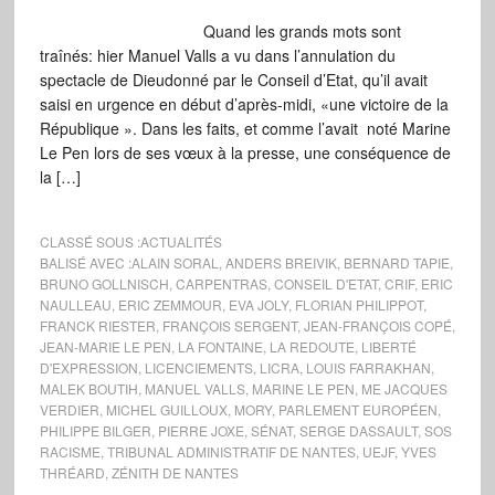
Quand les grands mots sont
traînés: hier Manuel Valls a vu dans l’annulation du
spectacle de Dieudonné par le Conseil d’Etat, qu’il avait
saisi en urgence en début d’après-midi, «une victoire de la
République ». Dans les faits, et comme l’avait noté Marine
Le Pen lors de ses vœux à la presse, une conséquence de
la […]
CLASSÉ SOUS :
ACTUALITÉS
BALISÉ AVEC :
ALAIN SORAL
,
ANDERS BREIVIK
,
BERNARD TAPIE
,
BRUNO GOLLNISCH
,
CARPENTRAS
,
CONSEIL D'ETAT
,
CRIF
,
ERIC
NAULLEAU
,
ERIC ZEMMOUR
,
EVA JOLY
,
FLORIAN PHILIPPOT
,
FRANCK RIESTER
,
FRANÇOIS SERGENT
,
JEAN-FRANÇOIS COPÉ
,
JEAN-MARIE LE PEN
,
LA FONTAINE
,
LA REDOUTE
,
LIBERTÉ
D'EXPRESSION
,
LICENCIEMENTS
,
LICRA
,
LOUIS FARRAKHAN
,
MALEK BOUTIH
,
MANUEL VALLS
,
MARINE LE PEN
,
ME JACQUES
VERDIER
,
MICHEL GUILLOUX
,
MORY
,
PARLEMENT EUROPÉEN
,
PHILIPPE BILGER
,
PIERRE JOXE
,
SÉNAT
,
SERGE DASSAULT
,
SOS
RACISME
,
TRIBUNAL ADMINISTRATIF DE NANTES
,
UEJF
,
YVES
THRÉARD
,
ZÉNITH DE NANTES