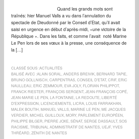
Quand les grands mots sont
traînés: hier Manuel Valls a vu dans l’annulation du
spectacle de Dieudonné par le Conseil d’Etat, qu’il avait
saisi en urgence en début d’après-midi, «une victoire de la
République ». Dans les faits, et comme l’avait noté Marine
Le Pen lors de ses vœux à la presse, une conséquence de
la […]
CLASSÉ SOUS :
ACTUALITÉS
BALISÉ AVEC :
ALAIN SORAL
,
ANDERS BREIVIK
,
BERNARD TAPIE
,
BRUNO GOLLNISCH
,
CARPENTRAS
,
CONSEIL D'ETAT
,
CRIF
,
ERIC
NAULLEAU
,
ERIC ZEMMOUR
,
EVA JOLY
,
FLORIAN PHILIPPOT
,
FRANCK RIESTER
,
FRANÇOIS SERGENT
,
JEAN-FRANÇOIS COPÉ
,
JEAN-MARIE LE PEN
,
LA FONTAINE
,
LA REDOUTE
,
LIBERTÉ
D'EXPRESSION
,
LICENCIEMENTS
,
LICRA
,
LOUIS FARRAKHAN
,
MALEK BOUTIH
,
MANUEL VALLS
,
MARINE LE PEN
,
ME JACQUES
VERDIER
,
MICHEL GUILLOUX
,
MORY
,
PARLEMENT EUROPÉEN
,
PHILIPPE BILGER
,
PIERRE JOXE
,
SÉNAT
,
SERGE DASSAULT
,
SOS
RACISME
,
TRIBUNAL ADMINISTRATIF DE NANTES
,
UEJF
,
YVES
THRÉARD
,
ZÉNITH DE NANTES