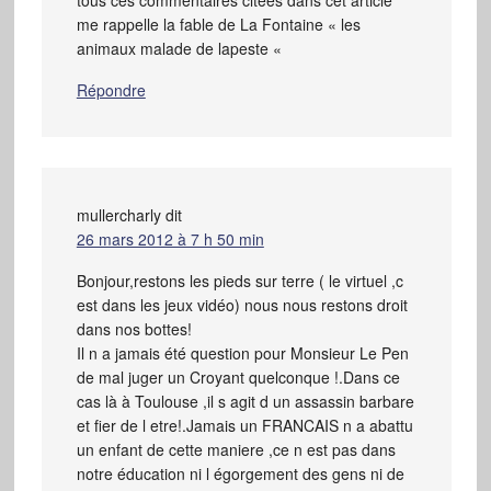
tous ces commentaires citées dans cet article
me rappelle la fable de La Fontaine « les
animaux malade de lapeste «
Répondre
mullercharly
dit
26 mars 2012 à 7 h 50 min
Bonjour,restons les pieds sur terre ( le virtuel ,c
est dans les jeux vidéo) nous nous restons droit
dans nos bottes!
Il n a jamais été question pour Monsieur Le Pen
de mal juger un Croyant quelconque !.Dans ce
cas là à Toulouse ,il s agit d un assassin barbare
et fier de l etre!.Jamais un FRANCAIS n a abattu
un enfant de cette maniere ,ce n est pas dans
notre éducation ni l égorgement des gens ni de