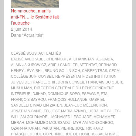
Nemmouche, manifs
anti-FN… le Système fait
l’autruche
2 juin 2014
Dans "Actualités"
CLASSÉ SOUS :
ACTUALITÉS
BALISÉ AVEC :
ABEL CHENNOUF
,
AFGHANISTAN
,
AL-QAIDA
,
ALAIN JAKUBOWICZ
,
ARIEH SANDLER
,
ATTENTAT
,
BERNARD-
HENRY LÉVY
,
BHL
,
BRUNO GOLLNISCH
,
CARPENTRAS
,
CFCM
,
COLLÈGE JUIF
,
CONSEIL REPRÉSENTATIF DES INSTITUTION
JUIVES DE FRANCE
,
CRIF
,
DCRI) CONSEIL FRANÇAIS DU CULTE
MUSULMAN
,
DIRECTION CENTRALE DU RENSEIGNEMENT
INTÉRIEUR
,
DJIHAD
,
DOMINIQUE SOPO
,
ESPAGNE
,
ETA
,
FRANÇOIS BAYROU
,
FRANÇOIS HOLLANDE
,
GABRIEL
SANDELER
,
IMAD IBN ZIATEN
,
JEAN-LUC MÉLENCHON
,
JONATHAN SANDLER
,
JOSE MARIA AZNAR
,
LICRA
,
ME GILLES-
WILLIAM GOLDNADEL
,
MOHAMED LEGOUADE
,
MOHAMMED
MERAH
,
MOHAMMED MOUSSAOUI
,
MYRIAM MONSONEGO
,
OZAR-HATORAH
,
PAKISTAN
,
PIERRE JOXE
,
RICHARD
PRASQUIER
,
RUE COPERNIC
,
RUE DE ROSIERS
,
SALAFISME
,