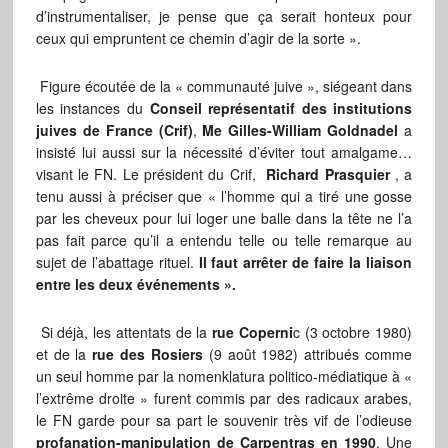
d’instrumentaliser, je pense que ça serait honteux pour
ceux qui empruntent ce chemin d’agir de la sorte ».
Figure écoutée de la « communauté juive », siégeant dans
les instances du
Conseil représentatif des institutions
juives de France (Crif)
,
Me Gilles-William Goldnadel
a
insisté lui aussi sur la nécessité d’éviter tout amalgame…
visant le FN. Le président du Crif,
Richard Prasquier
, a
tenu aussi à préciser que « l’homme qui a tiré une gosse
par les cheveux pour lui loger une balle dans la tête ne l’a
pas fait parce qu’il a entendu telle ou telle remarque au
sujet de l’abattage rituel.
Il faut arrêter de faire la liaison
entre les deux événements ».
Si déjà, les attentats de la
rue Coperni
c (3 octobre 1980)
et de la
rue des Rosiers
(9 août 1982) attribués comme
un seul homme par la nomenklatura politico-médiatique à «
l’extrême droite » furent commis par des radicaux arabes,
le FN garde pour sa part le souvenir très vif de l’odieuse
profanation-manipulation de Carpentras en 1990
. Une