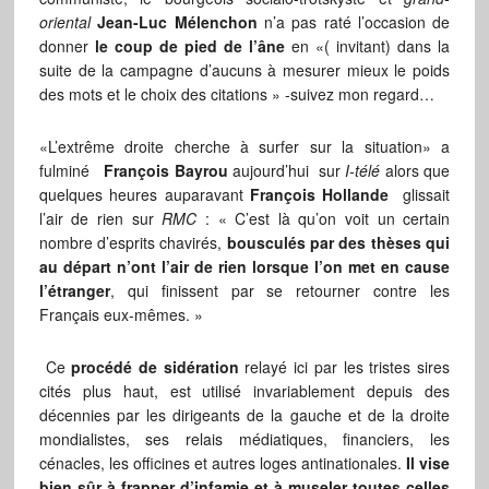
oriental
Jean-Luc Mélenchon
n’a pas raté l’occasion de
donner
le coup de pied de l’âne
en «( invitant) dans la
suite de la campagne d’aucuns à mesurer mieux le poids
des mots et le choix des citations » -suivez mon regard…
«L’extrême droite cherche à surfer sur la situation» a
fulminé
François Bayrou
aujourd’hui sur
I-télé
alors que
quelques heures auparavant
François
Hollande
glissait
l’air de rien sur
RMC
: « C’est là qu’on voit un certain
nombre d’esprits chavirés,
bousculés par des thèses qui
au départ n’ont l’air de rien lorsque l’on met en cause
l’étranger
, qui finissent par se retourner contre les
Français eux-mêmes. »
Ce
procédé de sidération
relayé ici par les tristes sires
cités plus haut, est utilisé invariablement depuis des
décennies par les dirigeants de la gauche et de la droite
mondialistes, ses relais médiatiques, financiers, les
cénacles, les officines et autres loges antinationales.
Il vise
bien sûr à frapper d’infamie et à museler toutes celles