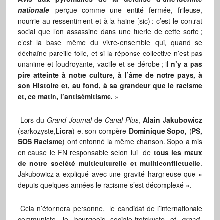
nationale
perçue comme une entité fermée, frileuse,
nourrie au ressentiment et à la haine (sic) : c’est le contrat
social que l’on assassine dans une tuerie de cette sorte ;
c’est la base même du vivre-ensemble qui, quand se
déchaîne pareille folie, et si la réponse collective n’est pas
unanime et foudroyante, vacille et se dérobe ; il
n’y a pas
pire atteinte à notre culture, à l’âme de notre pays, à
son Histoire et, au fond, à sa grandeur que le racisme
et, ce matin, l’antisémitisme.
»
Lors du
Grand Journal
de
Canal Plus
,
Alain Jakubowicz
(sarkozyste,
Licra
) et son compère
Dominique Sopo,
(
PS,
SOS Racisme
) ont entonné la même chanson. Sopo a mis
en cause le FN responsable selon lui de
tous les maux
de notre société multiculturelle et muliticonflictuelle
.
Jakubowicz a expliqué avec une gravité hargneuse que «
depuis quelques années le racisme s’est décomplexé ».
Cela n’étonnera personne, le candidat de l’internationale
communiste, le bourgeois socialo-trotskyste et
grand-