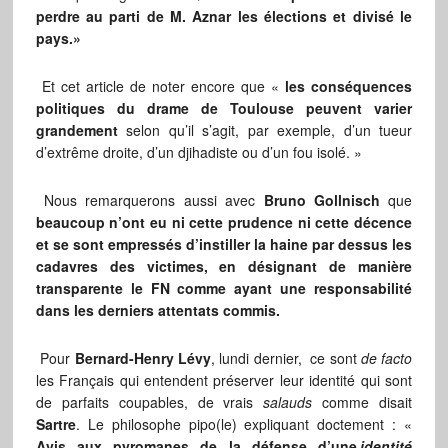
perdre au parti de M. Aznar les élections et divisé le
pays.»
Et cet article de noter encore que «
les conséquences
politiques du drame de Toulouse peuvent varier
grandement
selon qu’il s’agit, par exemple, d’un tueur
d’extrême droite, d’un djihadiste ou d’un fou isolé. »
Nous remarquerons aussi avec
Bruno Gollnisch
que
beaucoup n’ont eu ni cette prudence ni cette décence
et se sont empressés d’instiller la haine par dessus les
cadavres des victimes, en désignant de manière
transparente le FN comme ayant une responsabilité
dans les derniers attentats commis.
Pour
Bernard-Henry Lévy
, lundi dernier, ce sont
de facto
les Français qui entendent préserver leur identité qui sont
de parfaits coupables, de vrais
salauds
comme disait
Sartre
. Le philosophe pipo(le) expliquant doctement : «
Avis aux pyromanes de la défense d’une
identité