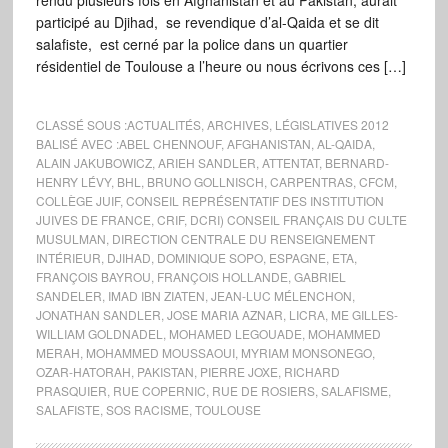
rendu plusieurs fois en Afghanistan et au Pakistan, aurait
participé au Djihad, se revendique d’al-Qaida et se dit
salafiste, est cerné par la police dans un quartier
résidentiel de Toulouse a l’heure ou nous écrivons ces […]
CLASSÉ SOUS :
ACTUALITÉS
,
ARCHIVES
,
LÉGISLATIVES 2012
BALISÉ AVEC :
ABEL CHENNOUF
,
AFGHANISTAN
,
AL-QAIDA
,
ALAIN JAKUBOWICZ
,
ARIEH SANDLER
,
ATTENTAT
,
BERNARD-
HENRY LÉVY
,
BHL
,
BRUNO GOLLNISCH
,
CARPENTRAS
,
CFCM
,
COLLÈGE JUIF
,
CONSEIL REPRÉSENTATIF DES INSTITUTION
JUIVES DE FRANCE
,
CRIF
,
DCRI) CONSEIL FRANÇAIS DU CULTE
MUSULMAN
,
DIRECTION CENTRALE DU RENSEIGNEMENT
INTÉRIEUR
,
DJIHAD
,
DOMINIQUE SOPO
,
ESPAGNE
,
ETA
,
FRANÇOIS BAYROU
,
FRANÇOIS HOLLANDE
,
GABRIEL
SANDELER
,
IMAD IBN ZIATEN
,
JEAN-LUC MÉLENCHON
,
JONATHAN SANDLER
,
JOSE MARIA AZNAR
,
LICRA
,
ME GILLES-
WILLIAM GOLDNADEL
,
MOHAMED LEGOUADE
,
MOHAMMED
MERAH
,
MOHAMMED MOUSSAOUI
,
MYRIAM MONSONEGO
,
OZAR-HATORAH
,
PAKISTAN
,
PIERRE JOXE
,
RICHARD
PRASQUIER
,
RUE COPERNIC
,
RUE DE ROSIERS
,
SALAFISME
,
SALAFISTE
,
SOS RACISME
,
TOULOUSE