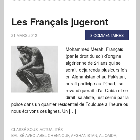
Les Français jugeront
21 MARS 2012
8 COMMENTAIRES
Mohammed Merah, Français
(par le droit du sol) d’origine
algérienne de 24 ans qui se
serait déjà rendu plusieurs fois
en Afghanistan et au Pakistan,
aurait participé au Djihad, se
revendiquerait d’al-Qaida et se
dirait salafiste, est cerné par la
police dans un quartier résidentiel de Toulouse a l’heure ou
nous écrivons ces lignes. Un […]
CLASSÉ SOUS :
ACTUALITÉS
BALISÉ AVEC :
ABEL CHENNOUF
,
AFGHANISTAN
,
AL-QAIDA
,