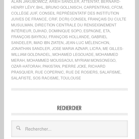
ALAIN JAKUBOWICZ
,
ARIEH SANDLER
,
ATTENTAT
,
BERNARD-
HENRY LÉVY
,
BHL
,
BRUNO GOLLNISCH
,
CARPENTRAS
,
CFCM
,
COLLÈGE JUIF
,
CONSEIL REPRÉSENTATIF DES INSTITUTION
JUIVES DE FRANCE
,
CRIF
,
DCRI) CONSEIL FRANÇAIS DU CULTE
MUSULMAN
,
DIRECTION CENTRALE DU RENSEIGNEMENT
INTÉRIEUR
,
DJIHAD
,
DOMINIQUE SOPO
,
ESPAGNE
,
ETA
,
FRANÇOIS BAYROU
,
FRANÇOIS HOLLANDE
,
GABRIEL
SANDELER
,
IMAD IBN ZIATEN
,
JEAN-LUC MÉLENCHON
,
JONATHAN SANDLER
,
JOSE MARIA AZNAR
,
LICRA
,
ME GILLES-
WILLIAM GOLDNADEL
,
MOHAMED LEGOUADE
,
MOHAMMED
MERAH
,
MOHAMMED MOUSSAOUI
,
MYRIAM MONSONEGO
,
OZAR-HATORAH
,
PAKISTAN
,
PIERRE JOXE
,
RICHARD
PRASQUIER
,
RUE COPERNIC
,
RUE DE ROSIERS
,
SALAFISME
,
SALAFISTE
,
SOS RACISME
,
TOULOUSE
RECHERCHER