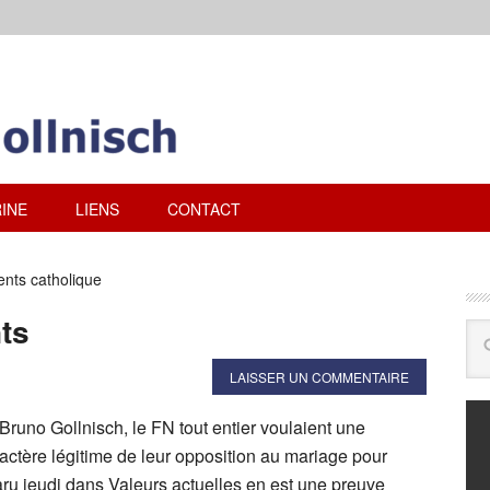
INE
LIENS
CONTACT
ents catholique
ts
LAISSER UN COMMENTAIRE
runo Gollnisch, le FN tout entier voulaient une
actère légitime de leur opposition au mariage pour
aru jeudi dans Valeurs actuelles en est une preuve