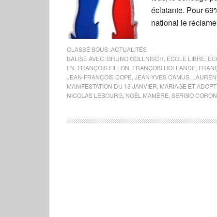
éclatante. Pour 6
national le réclame
CLASSÉ SOUS :
ACTUALITÉS
BALISÉ AVEC :
BRUNO GOLLNISCH
,
ÉCOLE LIBRE
,
ÉC
FN
,
FRANÇOIS FILLON
,
FRANÇOIS HOLLANDE
,
FRANÇ
JEAN-FRANÇOIS COPÉ
,
JEAN-YVES CAMUS
,
LAUREN
MANIFESTATION DU 13 JANVIER
,
MARIAGE ET ADOP
NICOLAS LEBOURG
,
NOËL MAMÈRE
,
SERGIO CORO