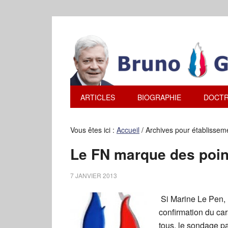
ARTICLES
BIOGRAPHIE
DOCTR
Vous êtes ici :
Accueil
/
Archives pour établissem
Le FN marque des poin
7 JANVIER 2013
Si Marine Le Pen, B
confirmation du car
tous, le sondage p