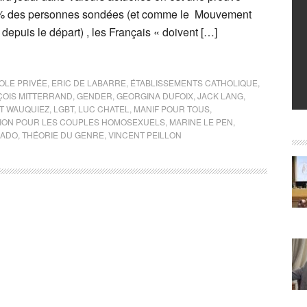
9% des personnes sondées (et comme le Mouvement
 depuis le départ) , les Français « doivent […]
OLE PRIVÉE
,
ERIC DE LABARRE
,
ÉTABLISSEMENTS CATHOLIQUE
,
OIS MITTERRAND
,
GENDER
,
GEORGINA DUFOIX
,
JACK LANG
,
T WAUQUIEZ
,
LGBT
,
LUC CHATEL
,
MANIF POUR TOUS
,
TION POUR LES COUPLES HOMOSEXUELS
,
MARINE LE PEN
,
NADO
,
THÉORIE DU GENRE
,
VINCENT PEILLON