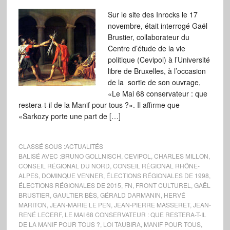
Sur le site des Inrocks le 17
novembre, était interrogé Gaël
Brustier, collaborateur du
Centre d’étude de la vie
politique (Cevipol) à l’Université
libre de Bruxelles, à l’occasion
de la sortie de son ouvrage,
«Le Mai 68 conservateur : que
restera-t-il de la Manif pour tous ?». Il affirme que
«Sarkozy porte une part de […]
CLASSÉ SOUS :
ACTUALITÉS
BALISÉ AVEC :
BRUNO GOLLNISCH
,
CEVIPOL
,
CHARLES MILLON
,
CONSEIL RÉGIONAL DU NORD
,
CONSEIL RÉGIONAL RHÔNE-
ALPES
,
DOMINQUE VENNER
,
ÉLECTIONS RÉGIONALES DE 1998
,
ÉLECTIONS RÉGIONALES DE 2015
,
FN
,
FRONT CULTUREL
,
GAËL
BRUSTIER
,
GAULTIER BÈS
,
GÉRALD DARMANIN
,
HERVÉ
MARITON
,
JEAN-MARIE LE PEN
,
JEAN-PIERRE MASSERET
,
JEAN-
RENÉ LECERF
,
LE MAI 68 CONSERVATEUR : QUE RESTERA-T-IL
DE LA MANIF POUR TOUS ?
,
LOI TAUBIRA
,
MANIF POUR TOUS
,