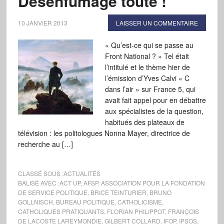
Désenfumage toute !
10 JANVIER 2013
LAISSER UN COMMENTAIRE
« Qu’est-ce qui se passe au
Front National ? » Tel était
l’intitulé et le thème hier de
l’émission d’Yves Calvi « C
dans l’air » sur France 5, qui
avait fait appel pour en débattre
aux spécialistes de la question,
habitués des plateaux de
télévision : les politologues Nonna Mayer, directrice de
recherche au […]
CLASSÉ SOUS :
ACTUALITÉS
BALISÉ AVEC :
ACT UP
,
AFSP
,
ASSOCIATION POUR LA FONDATION
DE SERVICE POLITIQUE
,
BRICE TEINTURIER
,
BRUNO
GOLLNISCH
,
BUREAU POLITIQUE
,
CATHOLICISME
,
CATHOLIQUES PRATIQUANTS
,
FLORIAN PHILIPPOT
,
FRANÇOIS
DE LACOSTE LAREYMONDIE
,
GILBERT COLLARD
,
IFOP
,
IPSOS
,