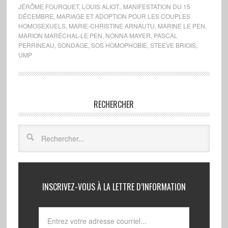
JÉRÔME FOURQUET
,
LOUIS ALIOT.
,
MANIFESTATION DU 15
DÉCEMBRE
,
MARIAGE ET ADOPTION POUR LES COUPLES
HOMOSEXUELS
,
MARIE-CHRISTINE ARNAUTU
,
MARINE LE PEN
,
MARION MARÉCHAL-LE PEN
,
NONNA MAYER
,
PASCAL
PERRINEAU
,
SONDAGE
,
SOS HOMOPHOBIE
,
STEEVE BRIOIS
,
UMP
RECHERCHER
INSCRIVEZ-VOUS À LA LETTRE D’INFORMATION