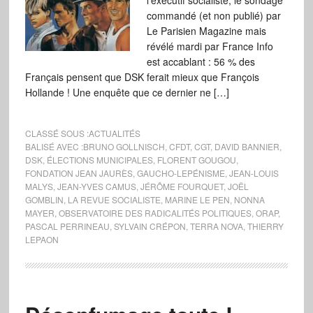
l’exécutif socialiste, le sondage
commandé (et non publié) par
Le Parisien Magazine mais
révélé mardi par France Info
est accablant : 56 % des
Français pensent que DSK ferait mieux que François
Hollande ! Une enquête que ce dernier ne […]
CLASSÉ SOUS :
ACTUALITÉS
BALISÉ AVEC :
BRUNO GOLLNISCH
,
CFDT
,
CGT
,
DAVID BANNIER
,
DSK
,
ÉLECTIONS MUNICIPALES
,
FLORENT GOUGOU
,
FONDATION JEAN JAURÈS
,
GAUCHO-LEPÉNISME
,
JEAN-LOUIS
MALYS
,
JEAN-YVES CAMUS
,
JÉRÔME FOURQUET
,
JOËL
GOMBLIN
,
LA REVUE SOCIALISTE
,
MARINE LE PEN
,
NONNA
MAYER
,
OBSERVATOIRE DES RADICALITÉS POLITIQUES
,
ORAP
,
PASCAL PERRINEAU
,
SYLVAIN CRÉPON
,
TERRA NOVA
,
THIERRY
LEPAON