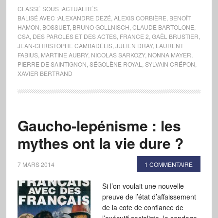
CLASSÉ SOUS :
ACTUALITÉS
BALISÉ AVEC :
ALEXANDRE DEZÉ
,
ALEXIS CORBIÈRE
,
BENOÎT
HAMON
,
BOSSUET
,
BRUNO GOLLNISCH
,
CLAUDE BARTOLONE
,
CSA
,
DES PAROLES ET DES ACTES
,
FRANCE 2
,
GAËL BRUSTIER
,
JEAN-CHRISTOPHE CAMBADÉLIS
,
JULIEN DRAY
,
LAURENT
FABIUS
,
MARTINE AUBRY
,
NICOLAS SARKOZY
,
NONNA MAYER
,
PIERRE DE SAINTIGNON
,
SÉGOLÈNE ROYAL
,
SYLVAIN CRÉPON
,
XAVIER BERTRAND
Gaucho-lepénisme : les
mythes ont la vie dure ?
7 MARS 2014
1 COMMENTAIRE
Si l’on voulait une nouvelle
preuve de l’état d’affaissement
de la cote de confiance de