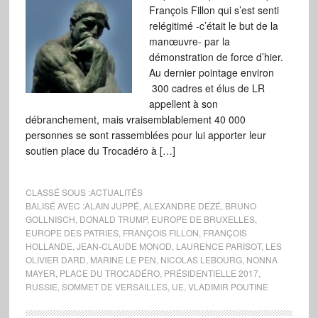
François Fillon qui s’est senti
relégitimé -c’était le but de la
manœuvre- par la
démonstration de force d’hier.
Au dernier pointage environ
300 cadres et élus de LR
appellent à son
débranchement, mais vraisemblablement 40 000
personnes se sont rassemblées pour lui apporter leur
soutien place du Trocadéro à […]
CLASSÉ SOUS :
ACTUALITÉS
BALISÉ AVEC :
ALAIN JUPPÉ
,
ALEXANDRE DEZÉ
,
BRUNO
GOLLNISCH
,
DONALD TRUMP
,
EUROPE DE BRUXELLES
,
EUROPE DES PATRIES
,
FRANÇOIS FILLON
,
FRANÇOIS
HOLLANDE
,
JEAN-CLAUDE MONOD
,
LAURENCE PARISOT
,
LES
OLIVIER DARD
,
MARINE LE PEN
,
NICOLAS LEBOURG
,
NONNA
MAYER
,
PLACE DU TROCADÉRO
,
PRÉSIDENTIELLE 2017
,
RUSSIE
,
SOMMET DE VERSAILLES
,
UE
,
VLADIMIR POUTINE