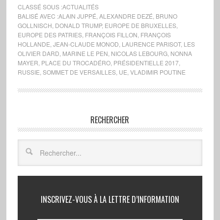
CLASSÉ SOUS :
ACTUALITÉS
BALISÉ AVEC :
ALAIN JUPPÉ
,
ALEXANDRE DEZÉ
,
BRUNO
GOLLNISCH
,
DONALD TRUMP
,
EUROPE DE BRUXELLES
,
EUROPE DES PATRIES
,
FRANÇOIS FILLON
,
FRANÇOIS
HOLLANDE
,
JEAN-CLAUDE MONOD
,
LAURENCE PARISOT
,
LES
OLIVIER DARD
,
MARINE LE PEN
,
NICOLAS LEBOURG
,
NONNA
MAYER
,
PLACE DU TROCADÉRO
,
PRÉSIDENTIELLE 2017
,
RUSSIE
,
SOMMET DE VERSAILLES
,
UE
,
VLADIMIR POUTINE
RECHERCHER
INSCRIVEZ-VOUS À LA LETTRE D’INFORMATION