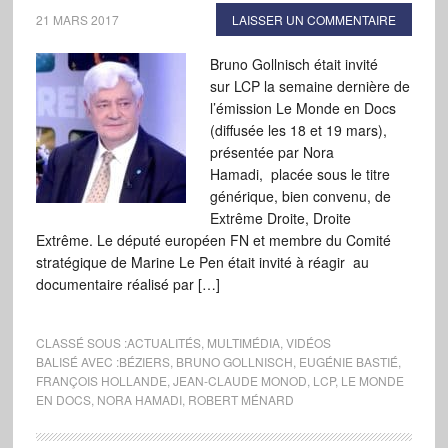
21 MARS 2017
LAISSER UN COMMENTAIRE
Bruno Gollnisch était invité
sur LCP la semaine dernière de
l’émission Le Monde en Docs
(diffusée les 18 et 19 mars),
présentée par Nora
Hamadi, placée sous le titre
générique, bien convenu, de
Extrême Droite, Droite
Extrême. Le député européen FN et membre du Comité
stratégique de Marine Le Pen était invité à réagir au
documentaire réalisé par […]
CLASSÉ SOUS :
ACTUALITÉS
,
MULTIMÉDIA
,
VIDÉOS
BALISÉ AVEC :
BÉZIERS
,
BRUNO GOLLNISCH
,
EUGÉNIE BASTIÉ
,
FRANÇOIS HOLLANDE
,
JEAN-CLAUDE MONOD
,
LCP
,
LE MONDE
EN DOCS
,
NORA HAMADI
,
ROBERT MÉNARD