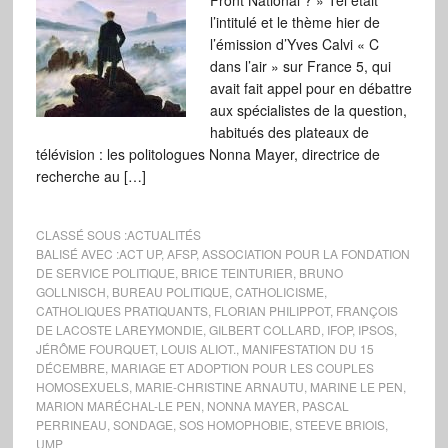
Front National ? » Tel était
l’intitulé et le thème hier de
l’émission d’Yves Calvi « C
dans l’air » sur France 5, qui
avait fait appel pour en débattre
aux spécialistes de la question,
habitués des plateaux de
télévision : les politologues Nonna Mayer, directrice de
recherche au […]
CLASSÉ SOUS :
ACTUALITÉS
BALISÉ AVEC :
ACT UP
,
AFSP
,
ASSOCIATION POUR LA FONDATION
DE SERVICE POLITIQUE
,
BRICE TEINTURIER
,
BRUNO
GOLLNISCH
,
BUREAU POLITIQUE
,
CATHOLICISME
,
CATHOLIQUES PRATIQUANTS
,
FLORIAN PHILIPPOT
,
FRANÇOIS
DE LACOSTE LAREYMONDIE
,
GILBERT COLLARD
,
IFOP
,
IPSOS
,
JÉRÔME FOURQUET
,
LOUIS ALIOT.
,
MANIFESTATION DU 15
DÉCEMBRE
,
MARIAGE ET ADOPTION POUR LES COUPLES
HOMOSEXUELS
,
MARIE-CHRISTINE ARNAUTU
,
MARINE LE PEN
,
MARION MARÉCHAL-LE PEN
,
NONNA MAYER
,
PASCAL
PERRINEAU
,
SONDAGE
,
SOS HOMOPHOBIE
,
STEEVE BRIOIS
,
UMP