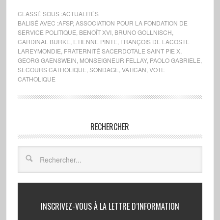
CLASSÉ SOUS :
ACTUALITÉS
BALISÉ AVEC :
AFSP
,
ASSOCIATION POUR LA FONDATION DE
SERVICE POLITIQUE
,
BENOÎT XVI
,
BRUNO GOLLNISCH
,
CARDINAL BURKE
,
ETIENNE PINTE
,
FRANÇOIS DE LACOSTE
LAREYMONDIE
,
FRATERNITÉ SACERDOTALE SAINT PIE X
,
GEORG GAENSWEIN
,
MONSEIGNEUR FELLAY
,
PAOLO GABRIELE
,
SECOURS CATHOLIQUE
,
SONDAGE
,
VATICAN
,
VOTE
CATHOLIQUE
RECHERCHER
INSCRIVEZ-VOUS À LA LETTRE D’INFORMATION