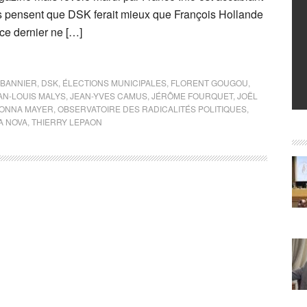
s pensent que DSK ferait mieux que François Hollande
ce dernier ne […]
 BANNIER
,
DSK
,
ÉLECTIONS MUNICIPALES
,
FLORENT GOUGOU
,
AN-LOUIS MALYS
,
JEAN-YVES CAMUS
,
JÉRÔME FOURQUET
,
JOËL
ONNA MAYER
,
OBSERVATOIRE DES RADICALITÉS POLITIQUES
,
A NOVA
,
THIERRY LEPAON