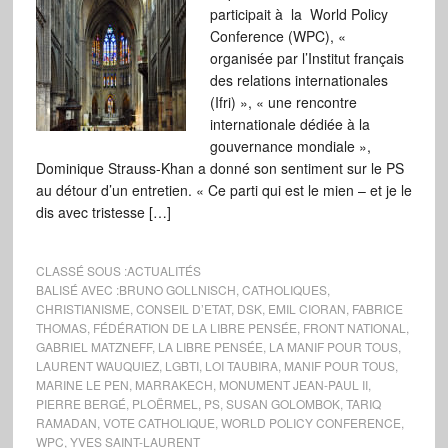
participait à la World Policy
Conference (WPC), «
organisée par l’Institut français
des relations internationales
(Ifri) », « une rencontre
internationale dédiée à la
gouvernance mondiale »,
Dominique Strauss-Khan a donné son sentiment sur le PS
au détour d’un entretien. « Ce parti qui est le mien – et je le
dis avec tristesse […]
CLASSÉ SOUS :
ACTUALITÉS
BALISÉ AVEC :
BRUNO GOLLNISCH
,
CATHOLIQUES
,
CHRISTIANISME
,
CONSEIL D’ETAT
,
DSK
,
EMIL CIORAN
,
FABRICE
THOMAS
,
FÉDÉRATION DE LA LIBRE PENSÉE
,
FRONT NATIONAL
,
GABRIEL MATZNEFF
,
LA LIBRE PENSÉE
,
LA MANIF POUR TOUS
,
LAURENT WAUQUIEZ
,
LGBTI
,
LOI TAUBIRA
,
MANIF POUR TOUS
,
MARINE LE PEN
,
MARRAKECH
,
MONUMENT JEAN-PAUL II
,
PIERRE BERGÉ
,
PLOËRMEL
,
PS
,
SUSAN GOLOMBOK
,
TARIQ
RAMADAN
,
VOTE CATHOLIQUE
,
WORLD POLICY CONFERENCE
,
WPC
,
YVES SAINT-LAURENT