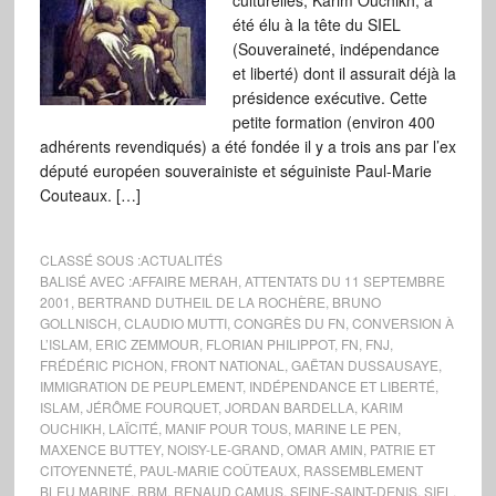
culturelles, Karim Ouchikh, a
été élu à la tête du SIEL
(Souveraineté, indépendance
et liberté) dont il assurait déjà la
présidence exécutive. Cette
petite formation (environ 400
adhérents revendiqués) a été fondée il y a trois ans par l’ex
député européen souverainiste et séguiniste Paul-Marie
Couteaux. […]
CLASSÉ SOUS :
ACTUALITÉS
BALISÉ AVEC :
AFFAIRE MERAH
,
ATTENTATS DU 11 SEPTEMBRE
2001
,
BERTRAND DUTHEIL DE LA ROCHÈRE
,
BRUNO
GOLLNISCH
,
CLAUDIO MUTTI
,
CONGRÈS DU FN
,
CONVERSION À
L’ISLAM
,
ERIC ZEMMOUR
,
FLORIAN PHILIPPOT
,
FN
,
FNJ
,
FRÉDÉRIC PICHON
,
FRONT NATIONAL
,
GAËTAN DUSSAUSAYE
,
IMMIGRATION DE PEUPLEMENT
,
INDÉPENDANCE ET LIBERTÉ
,
ISLAM
,
JÉRÔME FOURQUET
,
JORDAN BARDELLA
,
KARIM
OUCHIKH
,
LAÏCITÉ
,
MANIF POUR TOUS
,
MARINE LE PEN
,
MAXENCE BUTTEY
,
NOISY-LE-GRAND
,
OMAR AMIN
,
PATRIE ET
CITOYENNETÉ
,
PAUL-MARIE COÛTEAUX
,
RASSEMBLEMENT
BLEU MARINE
,
RBM
,
RENAUD CAMUS
,
SEINE-SAINT-DENIS
,
SIEL
,