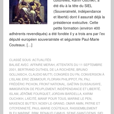
culturelles, Karim Ouchikh, a
été élu à la tête du SIEL
(Souveraineté, indépendance
et liberté) dont il assurait déjà la
présidence exécutive. Cette
petite formation (environ 400
adhérents revendiqués) a été fondée il y a trois ans par l’ex
député européen souverainiste et séguiniste Paul-Marie
Couteaux. […]
CLASSÉ SOUS :
ACTUALITÉS
BALISÉ AVEC :
AFFAIRE MERAH
,
ATTENTATS DU 11 SEPTEMBRE
2001
,
BERTRAND DUTHEIL DE LA ROCHÈRE
,
BRUNO
GOLLNISCH
,
CLAUDIO MUTTI
,
CONGRÈS DU FN
,
CONVERSION À
L’ISLAM
,
ERIC ZEMMOUR
,
FLORIAN PHILIPPOT
,
FN
,
FNJ
,
FRÉDÉRIC PICHON
,
FRONT NATIONAL
,
GAËTAN DUSSAUSAYE
,
IMMIGRATION DE PEUPLEMENT
,
INDÉPENDANCE ET LIBERTÉ
,
ISLAM
,
JÉRÔME FOURQUET
,
JORDAN BARDELLA
,
KARIM
OUCHIKH
,
LAÏCITÉ
,
MANIF POUR TOUS
,
MARINE LE PEN
,
MAXENCE BUTTEY
,
NOISY-LE-GRAND
,
OMAR AMIN
,
PATRIE ET
CITOYENNETÉ
,
PAUL-MARIE COÛTEAUX
,
RASSEMBLEMENT
BLEU MARINE
,
RBM
,
RENAUD CAMUS
,
SEINE-SAINT-DENIS
,
SIEL
,