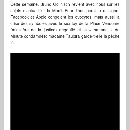
Cette semaine, Bruno Gollnisch revient avec nous sur les
sujets d’actualité : la Manif Pour Tous persiste et signe,
Facebook et Apple congèlent les ovocytes, mais aussi la
crise des symboles avec le sex-toy de la Place Vendôme
(ministère de la justice) dégonflé et la « banane » de
Minute condamnée: madame Taubira garde-t-elle la pêche
?…