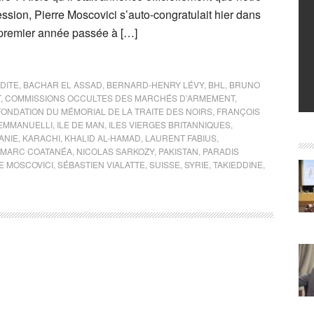
ession, Pierre Moscovici s’auto-congratulait hier dans
premier année passée à […]
DITE
,
BACHAR EL ASSAD
,
BERNARD-HENRY LÉVY
,
BHL
,
BRUNO
T
,
COMMISSIONS OCCULTES DES MARCHÉS D’ARMEMENT
,
FONDATION DU MÉMORIAL DE LA TRAITE DES NOIRS
,
FRANÇOIS
EMMANUELLI
,
ILE DE MAN
,
ILES VIERGES BRITANNIQUES
,
ANIE
,
KARACHI
,
KHALID AL-HAMAD
,
LAURENT FABIUS
,
MARC COATANÉA
,
NICOLAS SARKOZY
,
PAKISTAN
,
PARADIS
E MOSCOVICI
,
SÉBASTIEN VIALATTE
,
SUISSE
,
SYRIE
,
TAKIEDDINE
,