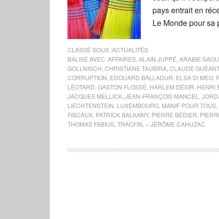
pays entrait en réc
Le Monde pour sa 
CLASSÉ SOUS :
ACTUALITÉS
BALISÉ AVEC :
AFFAIRES
,
ALAIN JUPPÉ
,
ARABIE SAOU
GOLLNISCH
,
CHRISTIANE TAUBIRA
,
CLAUDE GUÉAN
CORRUPTION
,
EDOUARD BALLADUR
,
ELSA DI MEO
,
LÉOTARD
,
GASTON FLOSSE
,
HARLEM DÉSIR
,
HENRI 
JACQUES MELLICK
,
JEAN-FRANÇOIS MANCEL
,
JORD
LIECHTENSTEIN
,
LUXEMBOURG
,
MANIF POUR TOUS
,
FISCAUX
,
PATRICK BALKANY
,
PIERRE BÉDIER
,
PIERR
THOMAS FABIUS
,
TRACFIN
,
» JÉRÔME CAHUZAC