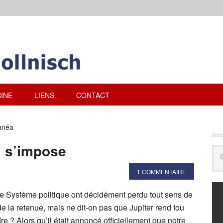
INE
LIENS
CONTACT
anéa
i s’impose
1 COMMENTAIRE
re Système politique ont décidément perdu tout sens de
de la retenue, mais ne dit-on pas que Jupiter rend fou
re ? Alors qu’il était annoncé officiellement que notre