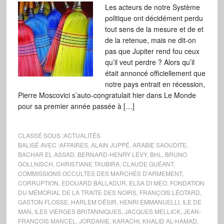
Les acteurs de notre Système
politique ont décidément perdu
tout sens de la mesure et de et
de la retenue, mais ne dit-on
pas que Jupiter rend fou ceux
qu’il veut perdre ? Alors qu’il
était annoncé officiellement que
notre pays entrait en récession,
Pierre Moscovici s’auto-congratulait hier dans Le Monde
pour sa premier année passée à […]
CLASSÉ SOUS :
ACTUALITÉS
BALISÉ AVEC :
AFFAIRES
,
ALAIN JUPPÉ
,
ARABIE SAOUDITE
,
BACHAR EL ASSAD
,
BERNARD-HENRY LÉVY
,
BHL
,
BRUNO
GOLLNISCH
,
CHRISTIANE TAUBIRA
,
CLAUDE GUÉANT
,
COMMISSIONS OCCULTES DES MARCHÉS D’ARMEMENT
,
CORRUPTION
,
EDOUARD BALLADUR
,
ELSA DI MEO
,
FONDATION
DU MÉMORIAL DE LA TRAITE DES NOIRS
,
FRANÇOIS LÉOTARD
,
GASTON FLOSSE
,
HARLEM DÉSIR
,
HENRI EMMANUELLI
,
ILE DE
MAN
,
ILES VIERGES BRITANNIQUES
,
JACQUES MELLICK
,
JEAN-
FRANÇOIS MANCEL
,
JORDANIE
,
KARACHI
,
KHALID AL-HAMAD
,