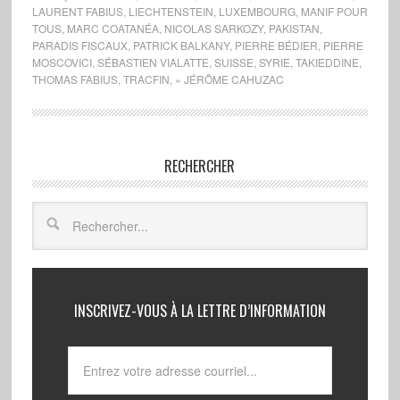
LAURENT FABIUS
,
LIECHTENSTEIN
,
LUXEMBOURG
,
MANIF POUR
TOUS
,
MARC COATANÉA
,
NICOLAS SARKOZY
,
PAKISTAN
,
PARADIS FISCAUX
,
PATRICK BALKANY
,
PIERRE BÉDIER
,
PIERRE
MOSCOVICI
,
SÉBASTIEN VIALATTE
,
SUISSE
,
SYRIE
,
TAKIEDDINE
,
THOMAS FABIUS
,
TRACFIN
,
» JÉRÔME CAHUZAC
RECHERCHER
INSCRIVEZ-VOUS À LA LETTRE D’INFORMATION