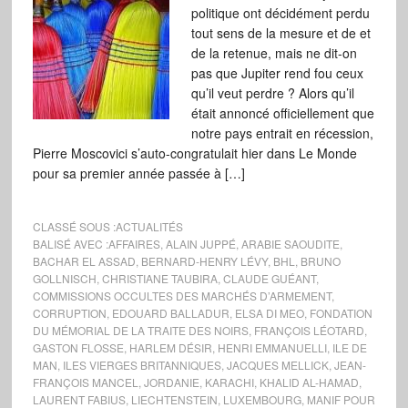
politique ont décidément perdu
tout sens de la mesure et de et
de la retenue, mais ne dit-on
pas que Jupiter rend fou ceux
qu’il veut perdre ? Alors qu’il
était annoncé officiellement que
notre pays entrait en récession,
Pierre Moscovici s’auto-congratulait hier dans Le Monde
pour sa premier année passée à […]
CLASSÉ SOUS :
ACTUALITÉS
BALISÉ AVEC :
AFFAIRES
,
ALAIN JUPPÉ
,
ARABIE SAOUDITE
,
BACHAR EL ASSAD
,
BERNARD-HENRY LÉVY
,
BHL
,
BRUNO
GOLLNISCH
,
CHRISTIANE TAUBIRA
,
CLAUDE GUÉANT
,
COMMISSIONS OCCULTES DES MARCHÉS D’ARMEMENT
,
CORRUPTION
,
EDOUARD BALLADUR
,
ELSA DI MEO
,
FONDATION
DU MÉMORIAL DE LA TRAITE DES NOIRS
,
FRANÇOIS LÉOTARD
,
GASTON FLOSSE
,
HARLEM DÉSIR
,
HENRI EMMANUELLI
,
ILE DE
MAN
,
ILES VIERGES BRITANNIQUES
,
JACQUES MELLICK
,
JEAN-
FRANÇOIS MANCEL
,
JORDANIE
,
KARACHI
,
KHALID AL-HAMAD
,
LAURENT FABIUS
,
LIECHTENSTEIN
,
LUXEMBOURG
,
MANIF POUR