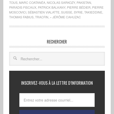
TOUS
,
MARC COATANÉA
,
NICOLAS SARKOZY
,
PAKISTAN
,
PARADIS FISCAUX
,
PATRICK BALKANY
,
PIERRE BÉDIER
,
PIERRE
MOSCOVICI
,
SÉBASTIEN VIALATTE
,
SUISSE
,
SYRIE
,
TAKIEDDINE
,
THOMAS FABIUS
,
TRACFIN
,
» JÉRÔME CAHUZAC
RECHERCHER
INSCRIVEZ-VOUS À LA LETTRE D’INFORMATION