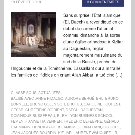
19 FÉVRIER 2018
3 COMMENTAIRES
Sans surprise, l’Etat islamique
(EI, Daech) a revendiqué en ce
début de carême l’attentat
commis dimanche à la sortie
d’une église orthodoxe à Kizliar
au Daguestan, région
majoritairement musulmane du
sud de la Russie, proche de
l’Ingouchie et de la Tchétchénie. L’assaillant qui a mitraillé
les familles de fidèles en criant Allah Akbar a tué cinq […]
CLASSÉ SOUS :
ACTUALITÉS
BALISÉ AVEC :
ANNE HIDALGO
,
AURORE BERGÉ
,
BHL
,
BRUNO
BONNELL
,
BRUNO GOLLNISCH
,
BRUTUS
,
CAROLINE FOUREST
,
CÉSAR
,
CHRÉTIENS D'ORIENT
,
DAECH
,
DAGUESTAN
,
DOMINIQUE BUSSEREAU
,
EI
,
EM LYON BUSINESS SCHOOL
,
FEMEN
,
FIAMMETTA VENNER
,
FRÉDÉRIC LEFEBVRE
,
GÉRALD
DARMANIN
,
HENDA AYARI
,
ISLAMISME
,
JEAN-FRANÇOIS COPÉ
,
JEAN-JACQUES BOURDIN
,
KIZLIAR
,
LAURENT WAUQUIEZ
,
LR
,