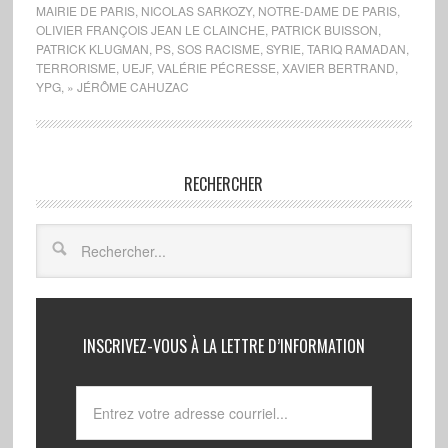
MAIRIE DE PARIS
,
NICOLAS SARKOZY
,
NOTRE-DAME DE PARIS
,
OLIVIER FRANÇOIS JEAN LE CLAINCHE
,
PATRICK BUISSON
,
PATRICK KLUGMAN
,
PS
,
SOS RACISME
,
SYRIE
,
TARIQ RAMADAN
,
TERRORISME
,
UEJF
,
VALÉRIE PÉCRESSE
,
XAVIER BERTRAND
,
YPG
,
» JÉRÔME CAHUZAC
RECHERCHER
INSCRIVEZ-VOUS À LA LETTRE D’INFORMATION