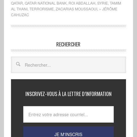
QATAR
,
QATAR NATIONAL BANK
,
ROI ABDALLAH
,
SYRIE
,
TAMIM
AL THANI
,
TERRORISME
,
ZACARIAS MOUSSAOUI
,
» JÉRÔME
CAHUZAC
RECHERCHER
INSCRIVEZ-VOUS À LA LETTRE D’INFORMATION