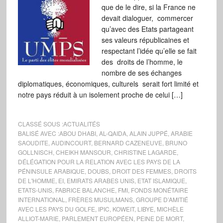
que de le dire, si la France ne
devait dialoguer, commercer
qu’avec des Etats partageant
ses valeurs républicaines et
respectant l’idée qu’elle se fait
des droits de l’homme, le
nombre de ses échanges
diplomatiques, économiques, culturels serait fort limité et
notre pays réduit à un isolement proche de celui […]
CLASSÉ SOUS :
ACTUALITÉS
BALISÉ AVEC :
ABOU DHABI
,
AL-QAIDA
,
ALAIN JUPPÉ
,
ARABIE
SAOUDITE
,
AUDINCOURT
,
BERNARD CAZENEUVE
,
BRUNO
GOLLNISCH
,
CHEIKH MANSOUR
,
CHRISTINE LAGARDE
,
DÉLÉGATION POUR LA RELATION AVEC LES PAYS DE LA
PÉNINSULE ARABIQUE
,
DOUBS
,
DROIT DES FEMMES
,
DROITS
DE L'HOMME
,
EI
,
EMIRATS ARABES UNIS
,
ETAT ISLAMIQUE
,
ETATS-UNIS
,
FABRICE BALANCHE
,
FMI
,
FONDS MONÉTAIRE
INTERNATIONAL
,
FRÈRES MUSULMANS
,
GROUPE D’AMITIÉ
AVEC LES PAYS DU GOLFE
,
IPIC
,
KOWEIT
,
LIBYE
,
MICHÈLE
ALLIOT-MARIE
,
PARLEMENT EUROPÉEN
,
PEINE DE MORT
,