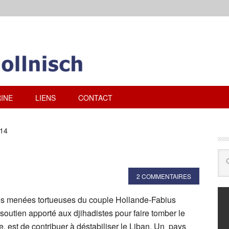
INE
LIENS
CONTACT
014
2 COMMENTAIRES
es menées tortueuses du couple Hollande-Fabius
 soutien apporté aux djihadistes pour faire tomber le
e, est de contribuer à déstabiliser le Liban. Un pays