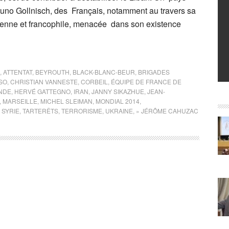
uno Gollnisch, des Français, notamment au travers sa
enne et francophile, menacée dans son existence
,
ATTENTAT
,
BEYROUTH
,
BLACK-BLANC-BEUR
,
BRIGADES
SO
,
CHRISTIAN VANNESTE
,
CORBEIL
,
ÉQUIPE DE FRANCE DE
NDE
,
HERVÉ GATTEGNO
,
IRAN
,
JANNY SIKAZHUE
,
JEAN-
,
MARSEILLE
,
MICHEL SLEIMAN
,
MONDIAL 2014
,
,
SYRIE
,
TARTERÊTS
,
TERRORISME
,
UKRAINE
,
» JÉRÔME CAHUZAC