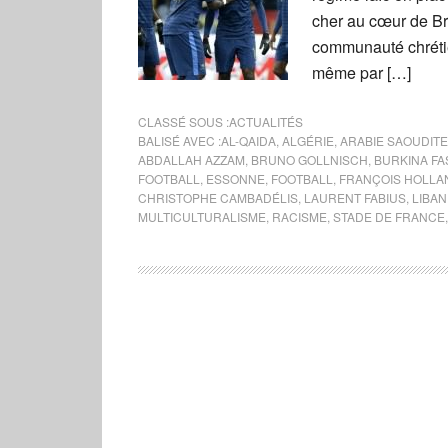
cher au cœur de Br
communauté chréti
même par […]
CLASSÉ SOUS :
ACTUALITÉS
BALISÉ AVEC :
AL-QAIDA
,
ALGÉRIE
,
ARABIE SAOUDITE
ABDALLAH AZZAM
,
BRUNO GOLLNISCH
,
BURKINA FA
FOOTBALL
,
ESSONNE
,
FOOTBALL
,
FRANÇOIS HOLLA
CHRISTOPHE CAMBADÉLIS
,
LAURENT FABIUS
,
LIBAN
MULTICULTURALISME
,
RACISME
,
STADE DE FRANCE