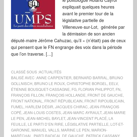
le politologue Roland Cayrol
expliquait quelques heures
avant le premier tour de la
législative partielle de
Villeneuve-sur-Lot, générée par
la démission de son ancien
député-maire Jérôme Cahuzac, qu’il « (n’était) pas de ceux
qui pensent que le FN engrange des voix dans la période
que l’on traverse. […]
CLASSÉ SOUS :
ACTUALITÉS
BALISÉ AVEC :
ANNE CARPENTIER
,
BERNARD BARRAL
,
BRUNO
GOLLNISCH
,
BRUNO LE ROUX
,
CHRISTOPHE BORGEL
,
EELV
,
ÉTIENNE BOUSQUET-CASSAGNE
,
FG
,
FLORIAN PHILIPPOT
,
FN
,
FRANÇOIS FILLON
,
FRANÇOIS HOLLANDE
,
FRONT DE GAUCHE
,
FRONT NATIONAL
,
FRONT RÉPUBLICAIN
,
FRONT RIPOUBLICAIN
,
FUMEL
,
HARLEM DÉSIR
,
JACQUES CHIRAC
,
JEAN-FRANÇOIS
COPÉ
,
JEAN-LOUIS COSTES
,
JEAN-MARC AYRAULT
,
JEAN-MARIE
LE PEN
,
JEAN-MICHEL BAYLET
,
JEAN-VINCENT PLACÉ
,
LA
FEUILLE
,
LE PARTI D’EN RIRE
,
LÉGISLATIVE PARTIELLE
,
LOT-ET-
GARONNE
,
MANUEL VALLS
,
MARINE LE PEN
,
MARION-
MARÉCHAL
,
PARTI RADICAL DE GAUCHE
,
PATRICK CASSANY
,