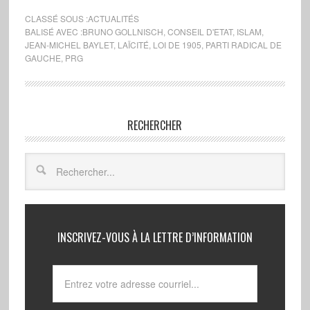
CLASSÉ SOUS :
ACTUALITÉS
BALISÉ AVEC :
BRUNO GOLLNISCH
,
CONSEIL D'ETAT
,
ISLAM
,
JEAN-MICHEL BAYLET
,
LAÏCITÉ
,
LOI DE 1905
,
PARTI RADICAL DE
GAUCHE
,
PRG
RECHERCHER
INSCRIVEZ-VOUS À LA LETTRE D’INFORMATION