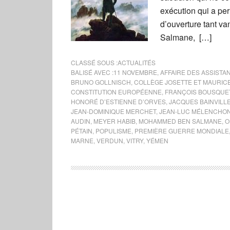
exécution qui a pe
d’ouverture tant 
Salmane, […]
CLASSÉ SOUS :
ACTUALITÉS
BALISÉ AVEC :
11 NOVEMBRE
,
AFFAIRE DES ASSISTA
BRUNO GOLLNISCH
,
COLLÈGE JOSETTE ET MAURIC
CONSTITUTION EUROPÉENNE
,
FRANÇOIS BOUSQUE
HONORÉ D’ESTIENNE D’ORVES
,
JACQUES BAINVILL
JEAN-DOMINIQUE MERCHET
,
JEAN-LUC MÉLENCHO
AUDIN
,
MEYER HABIB
,
MOHAMMED BEN SALMANE
,
O
PÉTAIN
,
POPULISME
,
PREMIÈRE GUERRE MONDIALE
MARNE
,
VERDUN
,
VITRY
,
YÉMEN