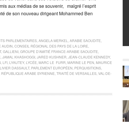
rmis aux médias de se souvenir, malgré l’esprit
vanté de son nouveau dirigeant Mohammed Ben
NTS PARLEMENTAIRES
,
ANGELA MERKEL
,
ARABIE SAOUDITE
,
E AUDIN
,
CONSEIL RÉGIONAL DES PAYS DE LA LOIRE
,
T
,
GALLIENI
,
GROUPE D’AMITIÉ FRANCE-ARABIE SAOUDITE
,
E
,
JAMAL KHASHOGGI
,
JARED KUSHNER
,
JEAN-CLAUDE KENNEDY
,
N
,
LFI
,
LYAUTEY
,
LYCÉE
,
MARC LE FURR
,
MARINE LE PEN
,
MAURICE
LIVIER DASSAULT
,
PARLEMENT EUROPÉEN
,
PERQUISITIONS
,
,
RÉPUBLIQUE ARABE SYRIENNE
,
TRAITÉ DE VERSAILLES
,
VAL-DE-