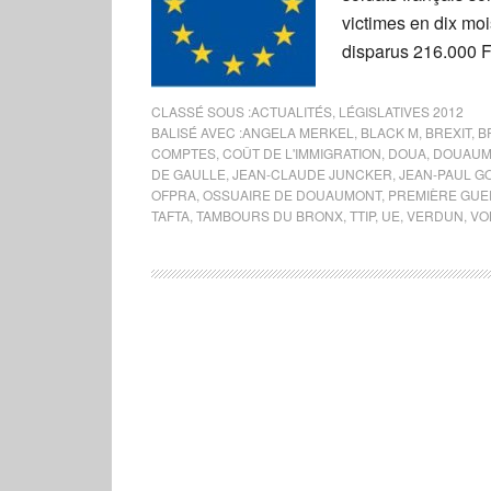
victimes en dix mo
disparus 216.000 F
CLASSÉ SOUS :
ACTUALITÉS
,
LÉGISLATIVES 2012
BALISÉ AVEC :
ANGELA MERKEL
,
BLACK M
,
BREXIT
,
B
COMPTES
,
COÛT DE L'IMMIGRATION
,
DOUA
,
DOUAUM
DE GAULLE
,
JEAN-CLAUDE JUNCKER
,
JEAN-PAUL G
OFPRA
,
OSSUAIRE DE DOUAUMONT
,
PREMIÈRE GUE
TAFTA
,
TAMBOURS DU BRONX
,
TTIP
,
UE
,
VERDUN
,
VO