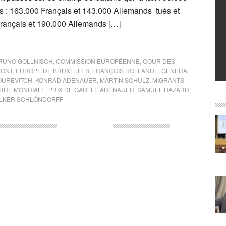
is : 163.000 Français et 143.000 Allemands tués et
rançais et 190.000 Allemands […]
RUNO GOLLNISCH
,
COMMISSION EUROPÉENNE
,
COUR DES
ONT
,
EUROPE DE BRUXELLES
,
FRANÇOIS HOLLANDE
,
GÉNÉRAL
OUREVITCH
,
KONRAD ADENAUER
,
MARTIN SCHULZ
,
MIGRANTS
,
RRE MONDIALE
,
PRIX DE GAULLE ADENAUER
,
SAMUEL HAZARD
,
LKER SCHLÖNDORFF