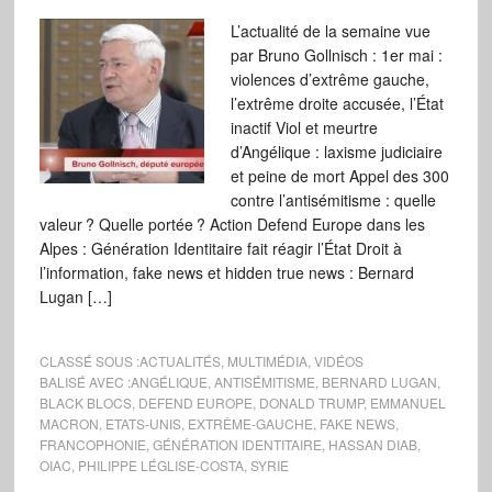
L’actualité de la semaine vue
par Bruno Gollnisch : 1er mai :
violences d’extrême gauche,
l’extrême droite accusée, l’État
inactif Viol et meurtre
d’Angélique : laxisme judiciaire
et peine de mort Appel des 300
contre l’antisémitisme : quelle
valeur ? Quelle portée ? Action Defend Europe dans les
Alpes : Génération Identitaire fait réagir l’État Droit à
l’information, fake news et hidden true news : Bernard
Lugan […]
CLASSÉ SOUS :
ACTUALITÉS
,
MULTIMÉDIA
,
VIDÉOS
BALISÉ AVEC :
ANGÉLIQUE
,
ANTISÉMITISME
,
BERNARD LUGAN
,
BLACK BLOCS
,
DEFEND EUROPE
,
DONALD TRUMP
,
EMMANUEL
MACRON
,
ETATS-UNIS
,
EXTRÊME-GAUCHE
,
FAKE NEWS
,
FRANCOPHONIE
,
GÉNÉRATION IDENTITAIRE
,
HASSAN DIAB
,
OIAC
,
PHILIPPE LÉGLISE-COSTA
,
SYRIE