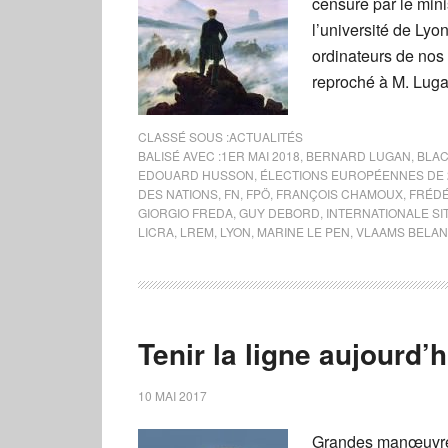
censure par le min
l’université de Lyon
ordinateurs de nos m
reproché à M. Luga
CLASSÉ SOUS :
ACTUALITÉS
BALISÉ AVEC :
1ER MAI 2018
,
BERNARD LUGAN
,
BLAC
EDOUARD HUSSON
,
ÉLECTIONS EUROPÉENNES DE 
DES NATIONS
,
FN
,
FPÖ
,
FRANÇOIS CHAMOUX
,
FRÉDÉ
GIORGIO FREDA
,
GUY DEBORD
,
INTERNATIONALE SI
LICRA
,
LREM
,
LYON
,
MARINE LE PEN
,
VLAAMS BELA
Tenir la ligne aujourd
10 MAI 2017
Grandes manœuvres