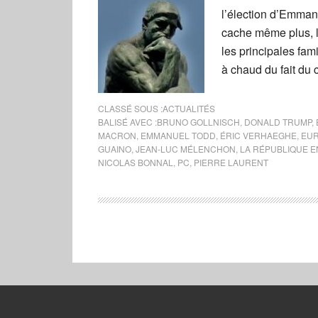
l’élection d’Emmanu
cache même plus, l’
les principales fami
à chaud du fait du 
CLASSÉ SOUS :
ACTUALITÉS
BALISÉ AVEC :
BRUNO GOLLNISCH
,
DONALD TRUMP
,
MACRON
,
EMMANUEL TODD
,
ÉRIC VERHAEGHE
,
EU
GUAINO
,
JEAN-LUC MÉLENCHON
,
LA RÉPUBLIQUE 
NICOLAS BONNAL
,
PC
,
PIERRE LAURENT