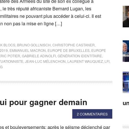
istère des Armées du site de son ex collègue à
, le très réputé africaniste Bernard Lugan, les
ilitaires ne pouvant plus accéder à celui-ci. Il est
n non pas la mise en ligne […]
K BLOCS
,
BRUNO GOLLNISCH
,
CHRISTOPHE CASTANER
,
2019
,
EMMANUEL MACRON
,
EUROPE DE BRUXELLES
,
EUROPE
RIC POTIER
,
GABRIELE ADINOLFI
,
GÉNÉRATION IDENTITAIRE
,
TUATIONNISTE
,
JEAN-LUC MÉLENCHON
,
LAURENT WAUQUIEZ
,
LFI
,
NG
’hui pour gagner demain
un
2 COMMENTAIRES
 et bouleversements: après le séisme déclenché par