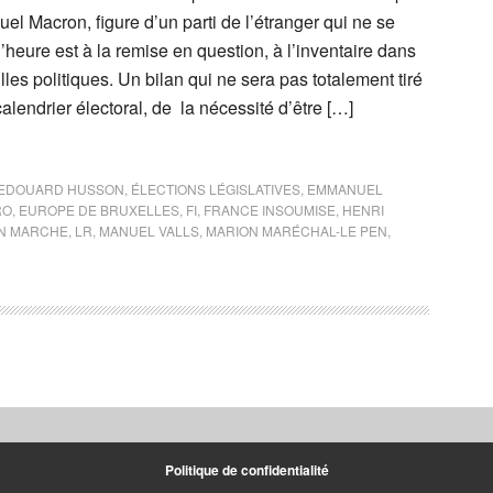
el Macron, figure d’un parti de l’étranger qui ne se
heure est à la remise en question, à l’inventaire dans
lles politiques. Un bilan qui ne sera pas totalement tiré
calendrier électoral, de la nécessité d’être […]
EDOUARD HUSSON
,
ÉLECTIONS LÉGISLATIVES
,
EMMANUEL
RO
,
EUROPE DE BRUXELLES
,
FI
,
FRANCE INSOUMISE
,
HENRI
EN MARCHE
,
LR
,
MANUEL VALLS
,
MARION MARÉCHAL-LE PEN
,
Politique de confidentialité