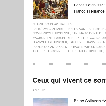
Echos s’établissait
François Hollande 
CLASSÉ SOUS :
ACTUALITÉS
BALISÉ AVEC :
AFFAIRE BENALLA
,
AUSTRALIE
,
BRUNO
COMMISSION EUROPÉNNE
,
DANEMARK
,
DONALD T
MACRON
,
ENL
,
EUROPE DE BRUXELLES
,
GAZ NATUR
JEAN-CLAUDE JUNCKER
,
LARS LOKKE RASMUSSEN
FOOT
,
NICOLAS BAY
,
OLIVIER BAULT
,
PATRICK BUISS
TRAITÉ DE LISBONNE
,
TRAITÉ DE MAASTRICHT
,
UE
,
Ceux qui vivent ce sont
4 MAI 2018
Bruno Gollnisch évo