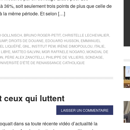
 à 36%, soit seulement trois points de plus que celle de
à la même période. Et selon […]
 GOLLNISCH
,
BRUNO ROGER-PETIT
,
CHRISTELLE LECHEVALIER
,
RUMP
,
DROITS DE DOUANE
,
EDOUARD HUSSON
,
EMMANUEL
EL LIQUÉFIÉ
,
GNL
,
INSTITUT PEW
,
IRÈNE DIMOPOULOU
,
ITALIE
,
,
LIBYE
,
MATTEO SALVINI
,
MGR RAFFAELE NOGARO
,
MONDIAL DE
ON
,
PÈRE ALEX ZANOTELLI
,
PHILIPPE DE VILLIERS
,
SONDAGE
,
UNIVERSITÉ D'ÉTÉ DE RENAISSANCE CATHOLIQUE
 ceux qui luttent
LAISSER UN COMMENTAIRE
quait dans sa toute récente vidéo d’actualité la